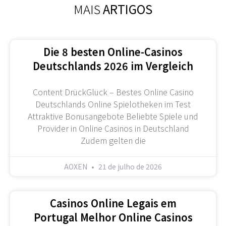
MAIS
ARTIGOS
Die 8 besten Online-Casinos
Deutschlands 2026 im Vergleich
Content DrückGlück – Bestes Online Casino
Deutschlands Online Spielotheken im Test
Attraktive Bonusangebote Beliebte Spiele und
Provider in Online Casinos in Deutschland
Zudem gelten die
AOXEN
21 de julho de 2026
Casinos Online Legais em
Portugal Melhor Online Casinos