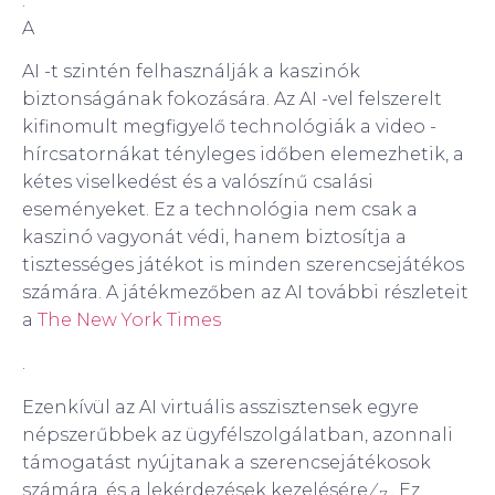
.
A
AI -t szintén felhasználják a kaszinók
biztonságának fokozására. Az AI -vel felszerelt
kifinomult megfigyelő technológiák a video -
hírcsatornákat tényleges időben elemezhetik, a
kétes viselkedést és a valószínű csalási
eseményeket. Ez a technológia nem csak a
kaszinó vagyonát védi, hanem biztosítja a
tisztességes játékot is minden szerencsejátékos
számára. A játékmezőben az AI további részleteit
a
The New York Times
.
Ezenkívül az AI virtuális asszisztensek egyre
népszerűbbek az ügyfélszolgálatban, azonnali
támogatást nyújtanak a szerencsejátékosok
számára, és a lekérdezések kezelésére ⁄
. Ez
7