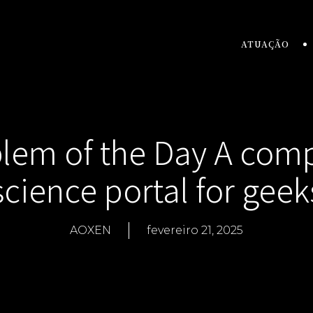
ATUAÇÃO
lem of the Day A com
science portal for geek
AOXEN
fevereiro 21, 2025