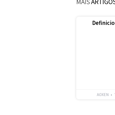
MAIS
ARTIGO
Definici
AOXEN