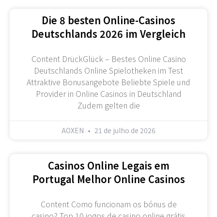
Die 8 besten Online-Casinos
Deutschlands 2026 im Vergleich
Content DrückGlück – Bestes Online Casino
Deutschlands Online Spielotheken im Test
Attraktive Bonusangebote Beliebte Spiele und
Provider in Online Casinos in Deutschland
Zudem gelten die
AOXEN
21 de julho de 2026
Casinos Online Legais em
Portugal Melhor Online Casinos
Content Como funcionam os bónus de
casino? Top 10 jogos de casino online grátis