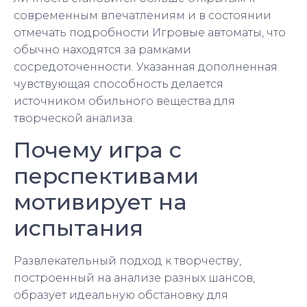
современным впечатлениям и в состоянии
отмечать подробности Игровые автоматы, что
обычно находятся за рамками
сосредоточенности. Указанная дополненная
чувствующая способность делается
источником обильного вещества для
творческой анализа.
Почему игра с
перспективами
мотивирует на
испытания
Развлекательный подход к творчеству,
построенный на анализе разных шансов,
образует идеальную обстановку для