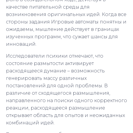
качестве питательной среды для
возникновения оригинальных идей. Когда все
стороны задания Игровые автоматы понятны и
ожидаемы, мышление действует в границах
изученных программ, что сужает шансы для
инноваций.
Исследователи психики отмечают, что
состояние размытости активирует
расходящееся думание – возможность
генерировать массу различных
постановлений для одной проблемы. В
различие от сходящегося размышления,
направленного на поиски одного корректного
реакции, расходящееся размышление
открывает область для опытов и неожиданных
комбинаций идей.