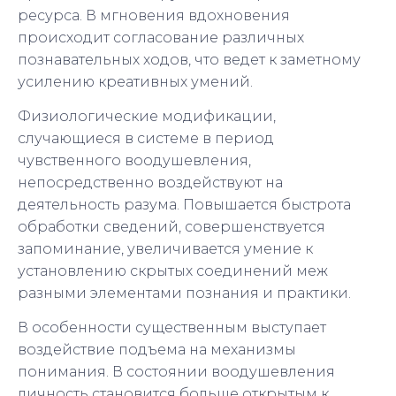
ресурса. В мгновения вдохновения
происходит согласование различных
познавательных ходов, что ведет к заметному
усилению креативных умений.
Физиологические модификации,
случающиеся в системе в период
чувственного воодушевления,
непосредственно воздействуют на
деятельность разума. Повышается быстрота
обработки сведений, совершенствуется
запоминание, увеличивается умение к
установлению скрытых соединений меж
разными элементами познания и практики.
В особенности существенным выступает
воздействие подъема на механизмы
понимания. В состоянии воодушевления
личность становится больше открытым к