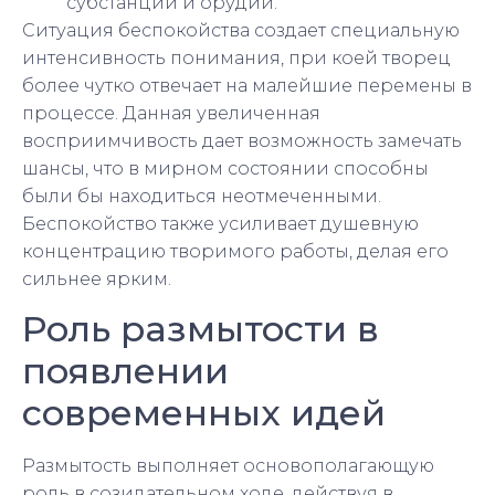
субстанции и орудий.
Ситуация беспокойства создает специальную
интенсивность понимания, при коей творец
более чутко отвечает на малейшие перемены в
процессе. Данная увеличенная
восприимчивость дает возможность замечать
шансы, что в мирном состоянии способны
были бы находиться неотмеченными.
Беспокойство также усиливает душевную
концентрацию творимого работы, делая его
сильнее ярким.
Роль размытости в
появлении
современных идей
Размытость выполняет основополагающую
роль в созидательном ходе, действуя в