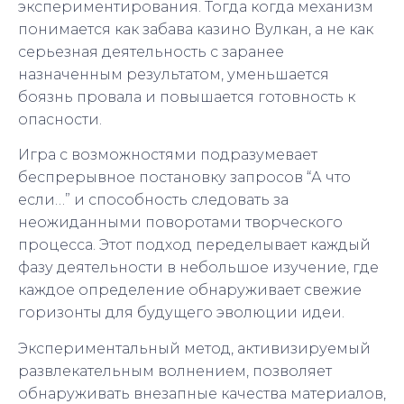
экспериментирования. Тогда когда механизм
понимается как забава казино Вулкан, а не как
серьезная деятельность с заранее
назначенным результатом, уменьшается
боязнь провала и повышается готовность к
опасности.
Игра с возможностями подразумевает
беспрерывное постановку запросов “А что
если…” и способность следовать за
неожиданными поворотами творческого
процесса. Этот подход переделывает каждый
фазу деятельности в небольшое изучение, где
каждое определение обнаруживает свежие
горизонты для будущего эволюции идеи.
Экспериментальный метод, активизируемый
развлекательным волнением, позволяет
обнаруживать внезапные качества материалов,