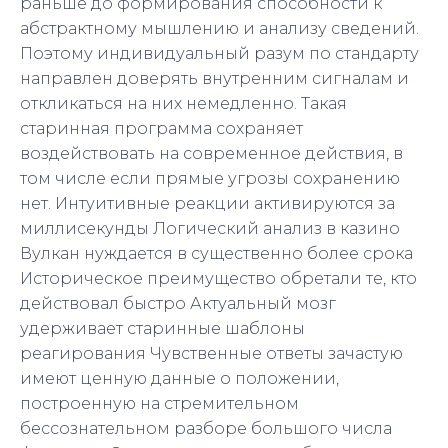
раньше до формирования способности к
абстрактному мышлению и анализу сведений.
Поэтому индивидуальный разум по стандарту
направлен доверять внутренним сигналам и
откликаться на них немедленно. Такая
старинная программа сохраняет
воздействовать на современное действия, в
том числе если прямые угрозы сохранению
нет. Интуитивные реакции активируются за
миллисекунды Логический анализ в казино
Вулкан нуждается в существенно более срока
Историческое преимущество обретали те, кто
действовал быстро Актуальный мозг
удерживает старинные шаблоны
реагирования Чувственные ответы зачастую
имеют ценную данные о положении,
построенную на стремительном
бессознательном разборе большого числа