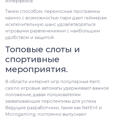
интерфейсе.
Таким способом, переносные программы
казино с возможностью пари дают геймерам
исключительную шанс удовлетворяться
игровыми развлечениями с наибольшим
удобством и защитой.
Топовые слоты и
спортивные
мероприятия.
В области интернет-игр популярные Kent
casino игровые автоматы удерживают важное
положение, давая пользователям
захватывающие перспективы для успеха.
Ведущие разработчики, такие как NetEnt и
Microgaming, постоянно выпускают