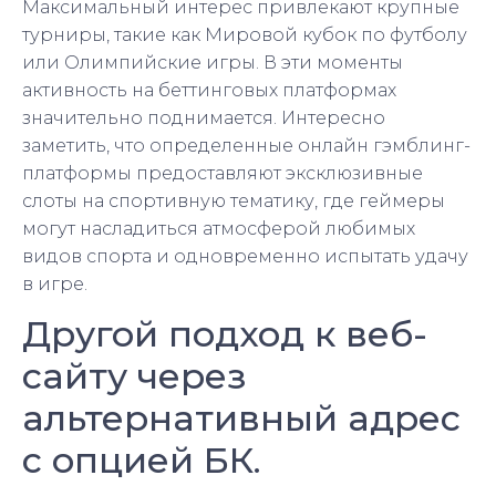
Максимальный интерес привлекают крупные
турниры, такие как Мировой кубок по футболу
или Олимпийские игры. В эти моменты
активность на беттинговых платформах
значительно поднимается. Интересно
заметить, что определенные онлайн гэмблинг-
платформы предоставляют эксклюзивные
слоты на спортивную тематику, где геймеры
могут насладиться атмосферой любимых
видов спорта и одновременно испытать удачу
в игре.
Другой подход к веб-
сайту через
альтернативный адрес
с опцией БК.