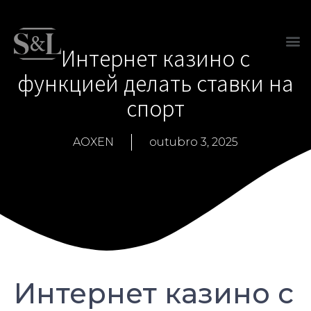
Интернет казино с
функцией делать ставки на
спорт
AOXEN
outubro 3, 2025
Интернет казино с