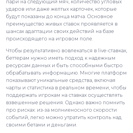
пари на следующий мяч, количество угловых
ударов или даже желтых карточек, которые
будут показаны до конца матча. Основное
преимущество живых ставок проявляется в
шансах адаптации своих действий на базе
происходящего на игровом поле.
Чтобы результативно вовлекаться в live-ставках,
беттерам нужно иметь подход к надежным
ресурсам данных и быть способными быстро
обрабатывать информацию. Многие платформ
показывают уникальные средства, включая
чарты и статистика в реальном времени, чтобы
поддержать игрокам на ставках осуществлять
взвешенные решения. Однако важно помнить
про рисках: из-за молниеносного скорости
событий, легко можно утратить контроль над
своими бетами и деньгами.