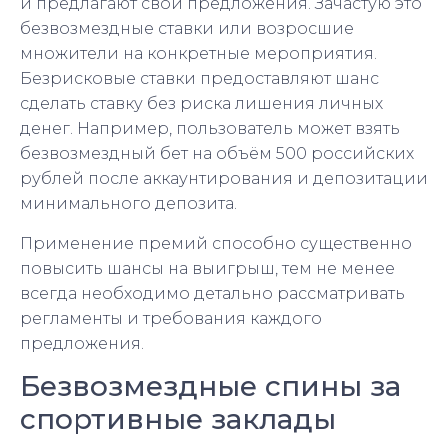
и предлагают свои предложения. Зачастую это
безвозмездные ставки или возросшие
множители на конкретные мероприятия.
Безрисковые ставки предоставляют шанс
сделать ставку без риска лишения личных
денег. Например, пользователь может взять
безвозмездный бет на объём 500 российских
рублей после аккаунтирования и депозитации
минимального депозита.
Применение премий способно существенно
повысить шансы на выигрыш, тем не менее
всегда необходимо детально рассматривать
регламенты и требования каждого
предложения.
Безвозмездные спины за
спортивные заклады