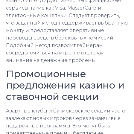
казино интегрируют известные финансовые
сервисы, такие как Visa, MasterCard и
электронные кошельки. Следует проверить,
что заданный метод поддерживает выбранную
монету и предоставляет оперативные
переводы средств без скрытых комиссий.
Подобный метод позволит геймерам
сосредоточиться на игре, не отвлекая
внимание на денежные проблемы.
Промоционные
предложения казино и
ставочной секции
Азартные клубы и букмекерские секции часто
завлекают новых игроков через заманчивые
подарочные программы. Это могут быть
приветственные премии, бесплатные