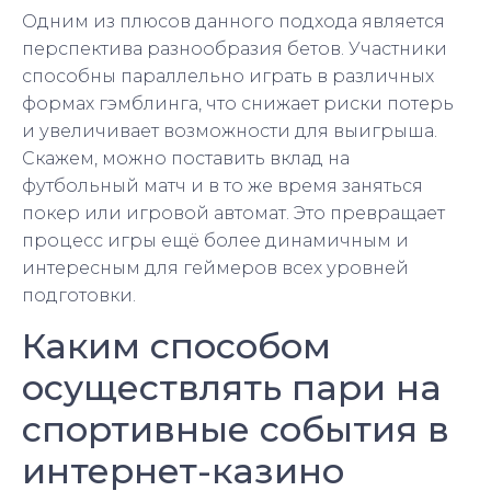
Одним из плюсов данного подхода является
перспектива разнообразия бетов. Участники
способны параллельно играть в различных
формах гэмблинга, что снижает риски потерь
и увеличивает возможности для выигрыша.
Скажем, можно поставить вклад на
футбольный матч и в то же время заняться
покер или игровой автомат. Это превращает
процесс игры ещё более динамичным и
интересным для геймеров всех уровней
подготовки.
Каким способом
осуществлять пари на
спортивные события в
интернет-казино