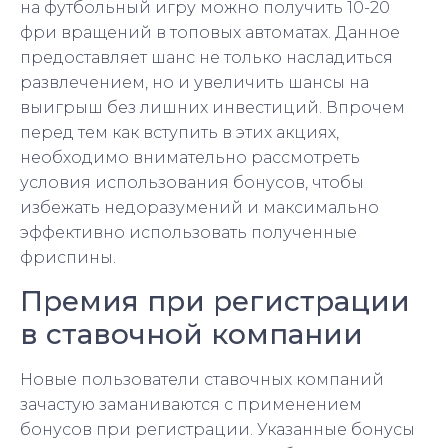
на футбольный игру можно получить 10-20
фри вращений в топовых автоматах. Данное
предоставляет шанс не только насладиться
развлечением, но и увеличить шансы на
выигрыш без лишних инвестиций. Впрочем
перед тем как вступить в этих акциях,
необходимо внимательно рассмотреть
условия использования бонусов, чтобы
избежать недоразумений и максимально
эффективно использовать полученные
фриспины.
Премия при регистрации
в ставочной компании
Новые пользователи ставочных компаний
зачастую заманиваются с применением
бонусов при регистрации. Указанные бонусы