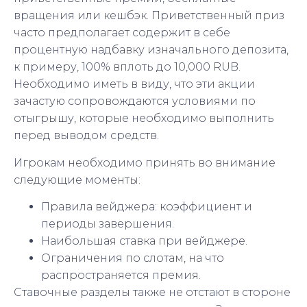
вращения или кешбэк. Приветственный приз
часто предполагает содержит в себе
процентную надбавку изначального депозита,
к примеру, 100% вплоть до 10,000 RUB.
Необходимо иметь в виду, что эти акции
зачастую сопровождаются условиями по
отыгрышу, которые необходимо выполнить
перед выводом средств.
Игрокам необходимо принять во внимание
следующие моменты:
Правила вейджера: коэффициент и
периоды завершения.
Наибольшая ставка при вейджере.
Ограничения по слотам, на что
распространяется премия.
Ставочные разделы также не отстают в стороне