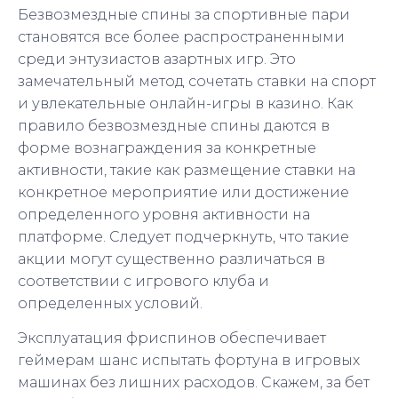
Безвозмездные спины за спортивные пари
становятся все более распространенными
среди энтузиастов азартных игр. Это
замечательный метод сочетать ставки на спорт
и увлекательные онлайн-игры в казино. Как
правило безвозмездные спины даются в
форме вознаграждения за конкретные
активности, такие как размещение ставки на
конкретное мероприятие или достижение
определенного уровня активности на
платформе. Следует подчеркнуть, что такие
акции могут существенно различаться в
соответствии с игрового клуба и
определенных условий.
Эксплуатация фриспинов обеспечивает
геймерам шанс испытать фортуна в игровых
машинах без лишних расходов. Скажем, за бет