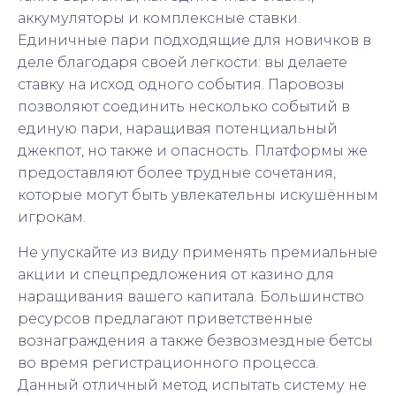
аккумуляторы и комплексные ставки.
Единичные пари подходящие для новичков в
деле благодаря своей легкости: вы делаете
ставку на исход одного события. Паровозы
позволяют соединить несколько событий в
единую пари, наращивая потенциальный
джекпот, но также и опасность. Платформы же
предоставляют более трудные сочетания,
которые могут быть увлекательны искушённым
игрокам.
Не упускайте из виду применять премиальные
акции и спецпредложения от казино для
наращивания вашего капитала. Большинство
ресурсов предлагают приветственные
вознаграждения а также безвозмездные бетсы
во время регистрационного процесса.
Данный отличный метод испытать систему не