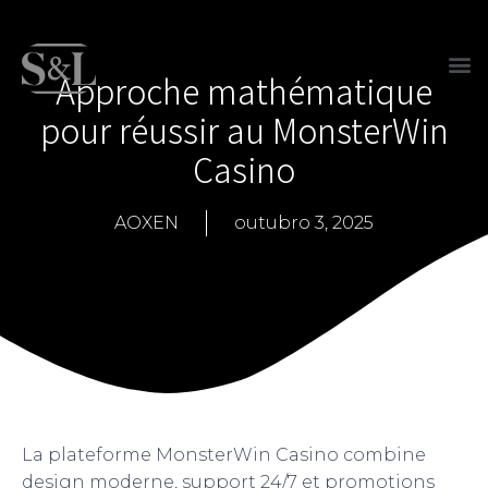
Approche mathématique
pour réussir au MonsterWin
Casino
AOXEN
outubro 3, 2025
La plateforme MonsterWin Casino combine
design moderne, support 24/7 et promotions