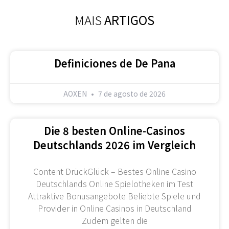
MAIS
ARTIGOS
Definiciones de De Pana
AOXEN
7 de agosto de 2026
Die 8 besten Online-Casinos
Deutschlands 2026 im Vergleich
Content DrückGlück – Bestes Online Casino
Deutschlands Online Spielotheken im Test
Attraktive Bonusangebote Beliebte Spiele und
Provider in Online Casinos in Deutschland
Zudem gelten die