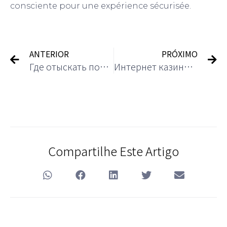
consciente pour une expérience sécurisée.
ANTERIOR
PRÓXIMO
Где отыскать популярные онлайн казино с бонусом без депозита.
Интернет казино с функцией делать ставки на спорт
Compartilhe Este Artigo