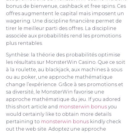
bonus de bienvenue, cashback et free spins. Ces
offres augmentent le capital mais imposent un
wagering. Une discipline financière permet de
tirer le meilleur parti des offres. La discipline
associée aux probabilités rend les promotions
plus rentables.
Synthèse: la théorie des probabilités optimise
les résultats sur MonsterWin Casino. Que ce soit
à la roulette, au blackjack, aux machines à sous
ou au poker, une approche mathématique
change l’expérience. Grâce à ses promotions et
sa diversité, le MonsterWin favorise une
approche mathématique du jeu. If you adored
this short article and
monsterwin bonus
you
would certainly like to obtain more details
pertaining to
monsterwin bonus
kindly check
out the web site. Adoptez une approche