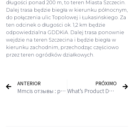
długości ponad 200 m, to teren Miasta Szczecin.
Dalej trasa będzie biegła w kierunku północnym,
do połączenia ulic Topolowej i Łukasińskiego. Za
ten odcinek o długości ok. 1,2 km będzie
odpowiedzialna GDDKiA. Dalej trasa ponownie
wejdzie na teren Szczecina i będzie biegła w
kierunku zachodnim, przechodząc częściowo
przez teren ogródków działkowych.
ANTERIOR
PRÓXIMO
Mmcis отзывы : разоблачение инвестиционного брокера Ммсис Инвестментс
What’s Product Development? The 6 Stage Course Of 2024