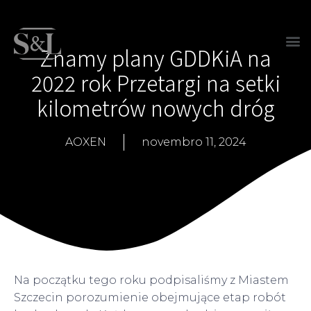
Znamy plany GDDKiA na
2022 rok Przetargi na setki
kilometrów nowych dróg
AOXEN
novembro 11, 2024
Na początku tego roku podpisaliśmy z Miastem
Szczecin porozumienie obejmujące etap robót