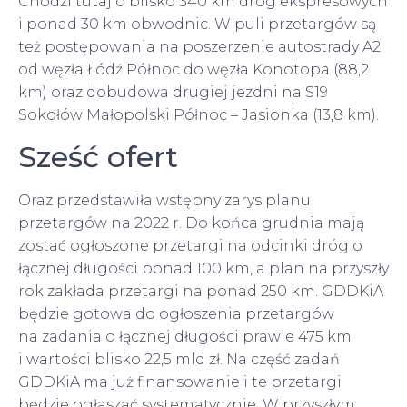
Chodzi tutaj o blisko 340 km dróg ekspresowych
i ponad 30 km obwodnic. W puli przetargów są
też postępowania na poszerzenie autostrady A2
od węzła Łódź Północ do węzła Konotopa (88,2
km) oraz dobudowa drugiej jezdni na S19
Sokołów Małopolski Północ – Jasionka (13,8 km).
Sześć ofert
Oraz przedstawiła wstępny zarys planu
przetargów na 2022 r. Do końca grudnia mają
zostać ogłoszone przetargi na odcinki dróg o
łącznej długości ponad 100 km, a plan na przyszły
rok zakłada przetargi na ponad 250 km. GDDKiA
będzie gotowa do ogłoszenia przetargów
na zadania o łącznej długości prawie 475 km
i wartości blisko 22,5 mld zł. Na część zadań
GDDKiA ma już finansowanie i te przetargi
będzie ogłaszać systematycznie. W przyszłym