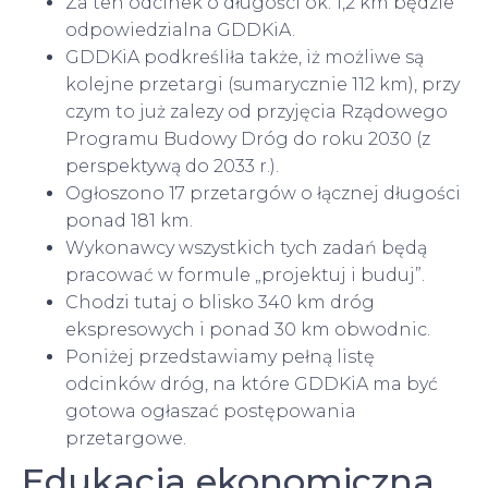
Za ten odcinek o długości ok. 1,2 km będzie
odpowiedzialna GDDKiA.
GDDKiA podkreśliła także, iż możliwe są
kolejne przetargi (sumarycznie 112 km), przy
czym to już zalezy od przyjęcia Rządowego
Programu Budowy Dróg do roku 2030 (z
perspektywą do 2033 r.).
Ogłoszono 17 przetargów o łącznej długości
ponad 181 km.
Wykonawcy wszystkich tych zadań będą
pracować w formule „projektuj i buduj”.
Chodzi tutaj o blisko 340 km dróg
ekspresowych i ponad 30 km obwodnic.
Poniżej przedstawiamy pełną listę
odcinków dróg, na które GDDKiA ma być
gotowa ogłaszać postępowania
przetargowe.
Edukacja ekonomiczna