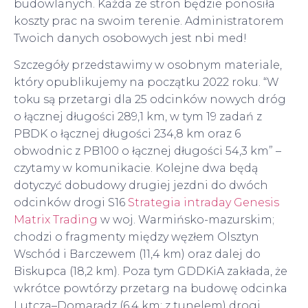
budowlanych. Każda ze stron będzie ponosiła
koszty prac na swoim terenie. Administratorem
Twoich danych osobowych jest nbi med!
Szczegóły przedstawimy w osobnym materiale,
który opublikujemy na początku 2022 roku. “W
toku są przetargi dla 25 odcinków nowych dróg
o łącznej długości 289,1 km, w tym 19 zadań z
PBDK o łącznej długości 234,8 km oraz 6
obwodnic z PB100 o łącznej długości 54,3 km” –
czytamy w komunikacie. Kolejne dwa będą
dotyczyć dobudowy drugiej jezdni do dwóch
odcinków drogi S16
Strategia intraday Genesis
Matrix Trading
w woj. Warmińsko-mazurskim;
chodzi o fragmenty między węzłem Olsztyn
Wschód i Barczewem (11,4 km) oraz dalej do
Biskupca (18,2 km). Poza tym GDDKiA zakłada, że
wkrótce powtórzy przetarg na budowę odcinka
Lutcza–Domaradz (6,4 km; z tunelem) drogi