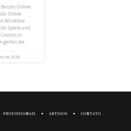
 Bestes Online
nds Online
t Attraktive
te Spiele und
 Casinos in
 gelten die
lho de 2026
PROFISSIONAIS
ARTIGOS
CONTATO