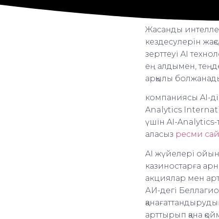
Жасанды интеллект
кездесулерін жақ
зерттеуі AI техн
ең алдымен, теңд
арқылы болжанад
компаниясы AI-дің
Analytics Intern
үшін AI-Analytics
аласыз
ресми са
AI жүйелері ойын
казиностарға ар
акциялар мен арт
АИ-дегі Беллагио
қанағаттандыруды
арттырып қана қо