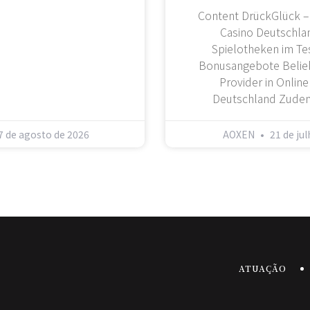
Content DrückGlück –
Casino Deutschla
Spielotheken im Tes
Bonusangebote Belieb
Provider in Online
Deutschland Zudem
7 de agosto de 2026
AOXEN
21 de ju
ATUAÇÃO