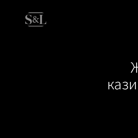
Ж
кази