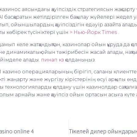
 казинос аясындағы қауіпсіздік стратегиясын жақсарту
 басқаратын жетілдірілген бақылау жүйелері жедел уақы
йтып, ойыншылардың қауіпсіздігін едәуір азайта алады
ысты көбірек түсініктері үшін
> Нью-Йорк Times
.
амып келе жатқандықтан, казинолар ойын құруда да қо
е динамикалық ойын тәжірибесін жасай алады, нақты
ейімделе алады.
пинап кз
қолданыңыз.
I казино операцияларының бірігіп, саланы клиентте
ікті жаңарту және жүргізу кірістерінің өсуі арқылы өнд
 технологияларды қолдану үшін казинолдар сақталға
ым арнайы және қауіпсіз ойын ортасын асыға күте 
asino online 4