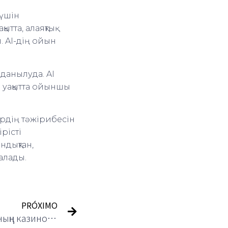
 үшін
тта, алаяқтық
. AI-дің ойын
лданылуда. AI
 уақытта ойыншы
рдің тәжірибесін
ірісті
ндықтан,
алады.
PRÓXIMO
Тікелей дилер ойындарының казино тәжірибесіне әсері