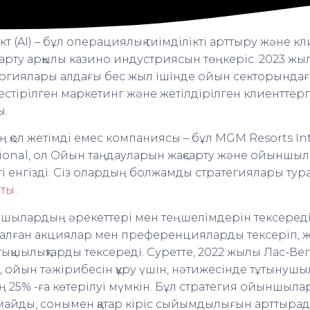
 (AI) – бұл операциялық тиімділікті арттыру және к
сарту арқылы казино индустриясын төңкеріс. 2023 жы
ологиялары алдағы бес жыл ішінде ойын секторындағы
естірілген маркетинг және жетілдірілген клиенттерг
ы.
 қол жетімді емес компаниясы – бұл MGM Resorts Inte
ational, ол Ойын таңдауларын жақсарту және ойыншы
-ті енгізді. Сіз олардың болжамды стратегиялары тур
йты
.
шылардың әрекеттері мен теңшелімдерін тексереді
налған акциялар мен преференцияларды тексеріп, 
ықшылықтарды тексереді. Суретте, 2022 жылы Лас-Ве
, ойын тәжірибесін құру үшін, нәтижесінде тұтынуш
ң 25% -ға көтерілуі мүмкін. Бұл стратегия ойыншы
ймайды, сонымен қатар кіріс сыйымдылығын арттырад