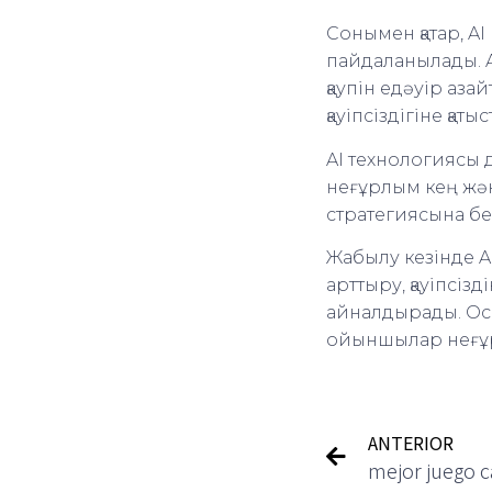
Сонымен қатар, AI
пайдаланылады. AI
қаупін едәуір аза
қауіпсіздігіне қат
AI технологиясы д
неғұрлым кең жән
стратегиясына б
Жабылу кезінде A
арттыру, қауіпсізд
айналдырады. Осы
ойыншылар неғұрл
ANTERIOR
mejor juego c