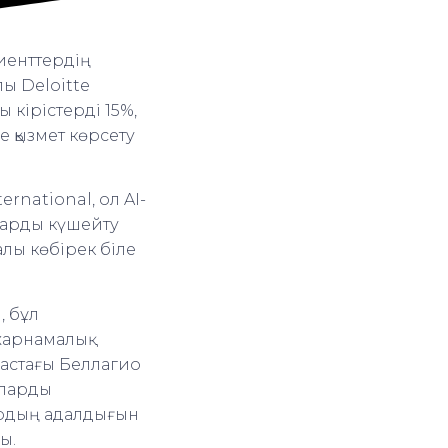
лиенттердің
лы Deloitte
 кірістерді 15%,
е қызмет көрсету
rnational, ол AI-
ларды күшейту
алы көбірек біле
, бұл
жарнамалық
гастағы Беллагио
ыларды
лардың адалдығын
ы.