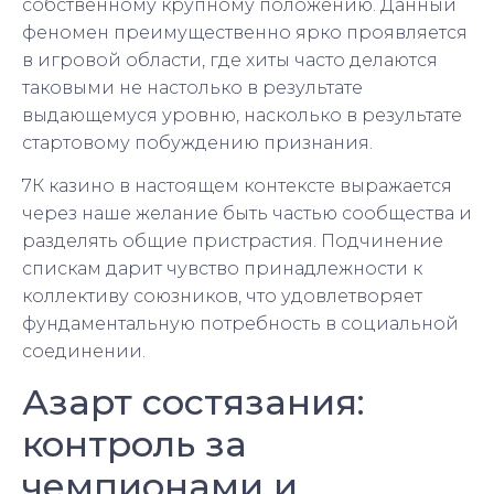
собственному крупному положению. Данный
феномен преимущественно ярко проявляется
в игровой области, где хиты часто делаются
таковыми не настолько в результате
выдающемуся уровню, насколько в результате
стартовому побуждению признания.
7К казино в настоящем контексте выражается
через наше желание быть частью сообщества и
разделять общие пристрастия. Подчинение
спискам дарит чувство принадлежности к
коллективу союзников, что удовлетворяет
фундаментальную потребность в социальной
соединении.
Азарт состязания:
контроль за
чемпионами и