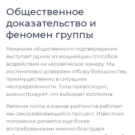
Общественное
доказательство и
феномен группы
Механизм общественного подтверждения
выступает одним из мощнейших способов
воздействия на человеческое манеру. Мы
инстинктивно доверяем отбору большинства,
преимущественно в ситуациях
неопределённости. Топы превосходно
демонстрируют, что выбирает коллектив.
Явление толпы в рамках рейтингов работает
как саморазвивающийся процесс. Известные
положения делаются ещё более
востребованными именно благодаря