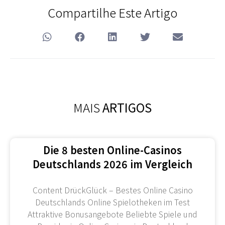
Compartilhe Este Artigo
MAIS
ARTIGOS
Die 8 besten Online-Casinos
Deutschlands 2026 im Vergleich
Content DrückGlück – Bestes Online Casino
Deutschlands Online Spielotheken im Test
Attraktive Bonusangebote Beliebte Spiele und