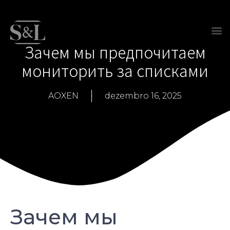
Зачем мы предпочитаем
мониторить за списками
AOXEN
dezembro 16, 2025
Зачем мы