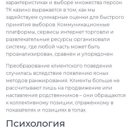
характеристиках и выборе множества персон.
7К казино выражается в том, как мы
задействуем суммарные оценки для быстрого
принятия выборов. Коммуникационные
платформы, сервисы интернет торговли и
развлекательные ресурсы организовали
систему, где любой часть может быть
проанализирован, сравнён и упорядочен.
Преобразование клиентского поведения
случилась вследствие появлению ясных
методов ранжирования. Клиенты больше не
рассчитывают лишь на продвижение или
наставления родственников – они обращаются
к коллективному позиции, отражённому в
показателях и позициях в топах.
Психология