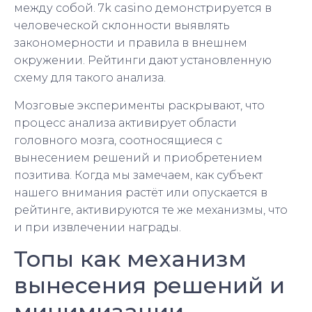
между собой. 7k casino демонстрируется в
человеческой склонности выявлять
закономерности и правила в внешнем
окружении. Рейтинги дают установленную
схему для такого анализа.
Мозговые эксперименты раскрывают, что
процесс анализа активирует области
головного мозга, соотносящиеся с
вынесением решений и приобретением
позитива. Когда мы замечаем, как субъект
нашего внимания растёт или опускается в
рейтинге, активируются те же механизмы, что
и при извлечении награды.
Топы как механизм
вынесения решений и
минимизации