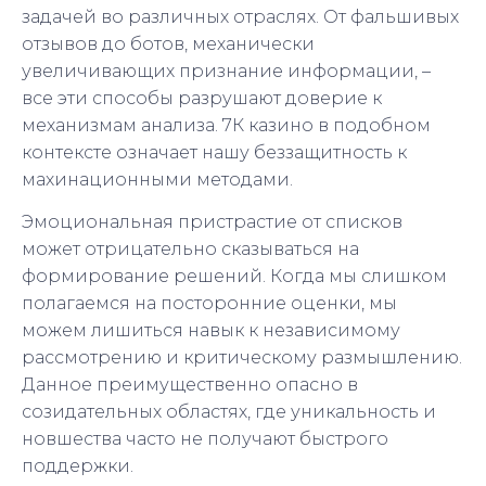
задачей во различных отраслях. От фальшивых
отзывов до ботов, механически
увеличивающих признание информации, –
все эти способы разрушают доверие к
механизмам анализа. 7К казино в подобном
контексте означает нашу беззащитность к
махинационными методами.
Эмоциональная пристрастие от списков
может отрицательно сказываться на
формирование решений. Когда мы слишком
полагаемся на посторонние оценки, мы
можем лишиться навык к независимому
рассмотрению и критическому размышлению.
Данное преимущественно опасно в
созидательных областях, где уникальность и
новшества часто не получают быстрого
поддержки.