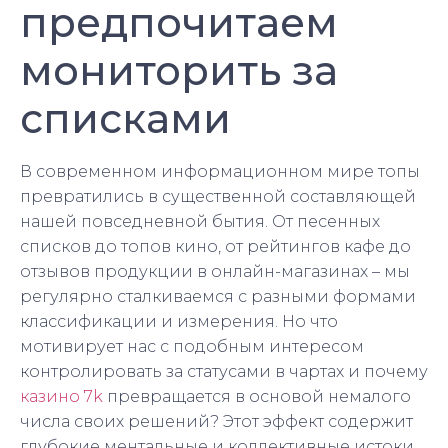
предпочитаем
мониторить за
списками
В современном информационном мире топы
превратились в существенной составляющей
нашей повседневной бытия. От песенных
списков до топов кино, от рейтингов кафе до
отзывов продукции в онлайн-магазинах – мы
регулярно сталкиваемся с разными формами
классификации и измерения. Но что
мотивирует нас с подобным интересом
контролировать за статусами в чартах и почему
казино 7k
превращается в основой немалого
числа своих решений? Этот эффект содержит
глубокие ментальные и коллективные истоки.