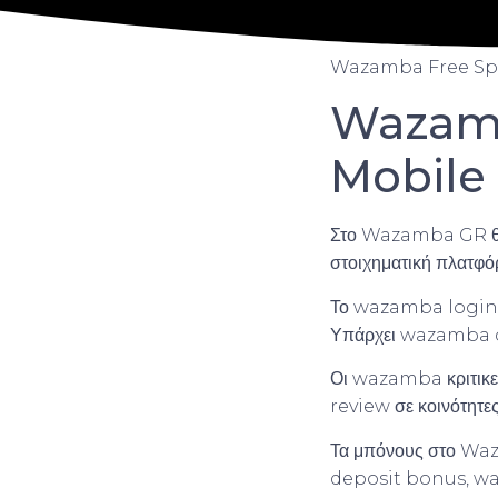
Wazamba Free Spi
Wazamb
Mobile
Στο Wazamba GR θα β
στοιχηματική πλατφό
Το wazamba login γί
Υπάρχει wazamba c
Οι wazamba κριτικες
review σε κοινότη
Τα μπόνους στο Wa
deposit bonus, wa