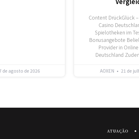
Verglei
Content DrückGlück –
Casino Deutschla
Spielotheken im Tes
Bonusangebote Belieb
Provider in Online
Deutschland Zudem
7 de agosto de 2026
AOXEN
21 de ju
ATUAÇÃO