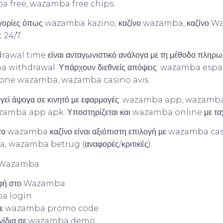
a free, wazamba free chips.
τηγορίες όπως wazamba kazino, καζίνο wazamba, καζίνο 
 24/7.
wal time είναι ανταγωνιστικό ανάλογα με τη μέθοδο πληρω
ba withdrawal. Υπάρχουν διεθνείς απόψεις: wazamba esp
one wazamba, wazamba casino avis.
ργεί άψογα σε κινητό με εφαρμογές: wazamba app, wazamb
mba app apk. Υποστηρίζεται και wazamba online με ταχ
 το wazamba καζίνο είναι αξιόπιστη επιλογή με wazamba cas
, wazamba betrug (αναφορές/κριτικές).
α Wazamba
ραφή στο Wazamba
a login
στε wazamba promo code
ιχνίδια σε wazamba demo