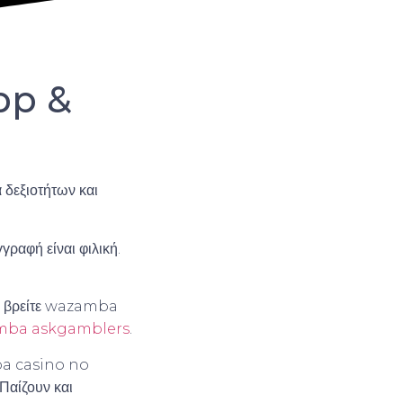
pp &
δεξιοτήτων και
ραφή είναι φιλική.
Θα βρείτε wazamba
mba askgamblers
.
ba casino no
αίζουν και