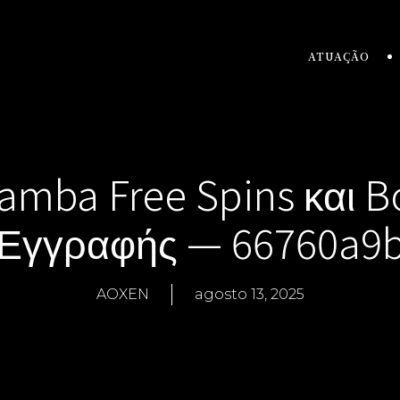
ATUAÇÃO
amba Free Spins και B
Εγγραφής — 66760a9
AOXEN
agosto 13, 2025