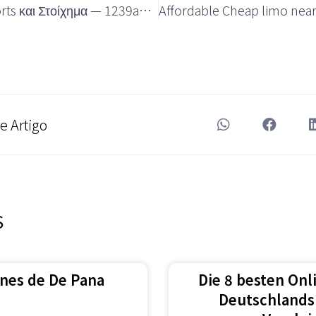
Wazamba Sports και Στοίχημα — 1239a59a
e Artigo
S
ones de De Pana
Die 8 besten Onl
Deutschlands