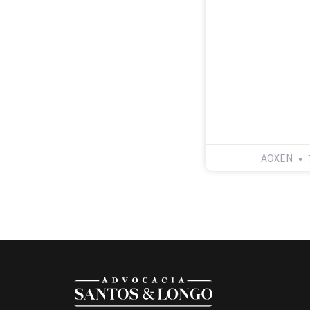
AOXEN