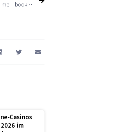
Affordable Cheap limo near me – book now and save!
ine-Casinos
 2026 im