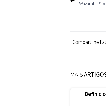
Compartilhe Est
MAIS
ARTIGO
Definici