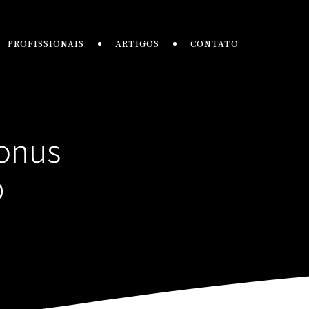
PROFISSIONAIS
ARTIGOS
CONTATO
onus
b