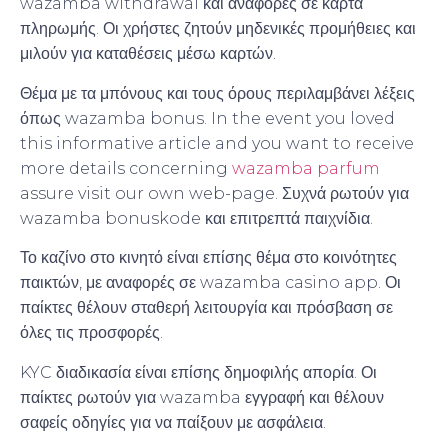
wazamba withdrawal και αναφορές σε κάρτα
πληρωμής. Οι χρήστες ζητούν μηδενικές προμήθειες και
μιλούν για καταθέσεις μέσω καρτών.
Θέμα με τα μπόνους και τους όρους περιλαμβάνει λέξεις
όπως wazamba bonus. In the event you loved
this informative article and you want to receive
more details concerning
wazamba parfum
assure visit our own web-page. Συχνά ρωτούν για
wazamba bonuskode και επιτρεπτά παιχνίδια.
Το καζίνο στο κινητό είναι επίσης θέμα στο κοινότητες
παικτών, με αναφορές σε wazamba casino app. Οι
παίκτες θέλουν σταθερή λειτουργία και πρόσβαση σε
όλες τις προσφορές.
KYC διαδικασία είναι επίσης δημοφιλής απορία. Οι
παίκτες ρωτούν για wazamba εγγραφή και θέλουν
σαφείς οδηγίες για να παίξουν με ασφάλεια.