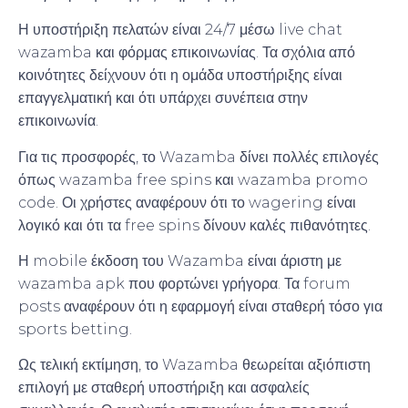
Η υποστήριξη πελατών είναι 24/7 μέσω live chat
wazamba και φόρμας επικοινωνίας. Τα σχόλια από
κοινότητες δείχνουν ότι η ομάδα υποστήριξης είναι
επαγγελματική και ότι υπάρχει συνέπεια στην
επικοινωνία.
Για τις προσφορές, το Wazamba δίνει πολλές επιλογές
όπως wazamba free spins και wazamba promo
code. Οι χρήστες αναφέρουν ότι το wagering είναι
λογικό και ότι τα free spins δίνουν καλές πιθανότητες.
Η mobile έκδοση του Wazamba είναι άριστη με
wazamba apk που φορτώνει γρήγορα. Τα forum
posts αναφέρουν ότι η εφαρμογή είναι σταθερή τόσο για
sports betting.
Ως τελική εκτίμηση, το Wazamba θεωρείται αξιόπιστη
επιλογή με σταθερή υποστήριξη και ασφαλείς