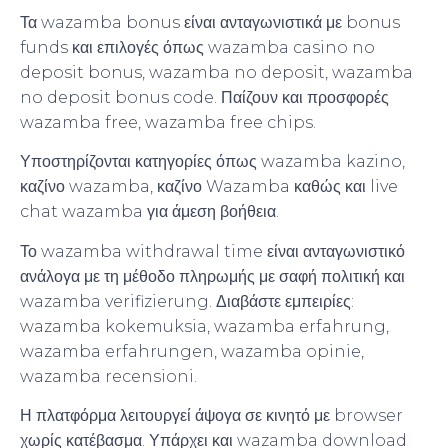
Τα wazamba bonus είναι ανταγωνιστικά με bonus
funds και επιλογές όπως wazamba casino no
deposit bonus, wazamba no deposit, wazamba
no deposit bonus code. Παίζουν και προσφορές
wazamba free, wazamba free chips.
Υποστηρίζονται κατηγορίες όπως wazamba kazino,
καζίνο wazamba, καζίνο Wazamba καθώς και live
chat wazamba για άμεση βοήθεια.
Το wazamba withdrawal time είναι ανταγωνιστικό
ανάλογα με τη μέθοδο πληρωμής με σαφή πολιτική και
wazamba verifizierung. Διαβάστε εμπειρίες:
wazamba kokemuksia, wazamba erfahrung,
wazamba erfahrungen, wazamba opinie,
wazamba recensioni.
Η πλατφόρμα λειτουργεί άψογα σε κινητό με browser
χωρίς κατέβασμα. Υπάρχει και wazamba download