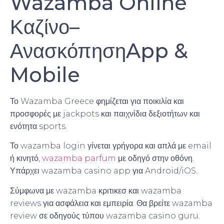
Wazamba Online
Καζίνο–
ΑνασκόπησηApp &
Mobile
Το Wazamba Greece φημίζεται για ποικιλία και
προσφορές με jackpots και παιχνίδια δεξιοτήτων και
ενότητα sports.
Το wazamba login γίνεται γρήγορα και απλά με email
ή κινητό,
wazamba parfum
με οδηγό στην οθόνη.
Υπάρχει wazamba casino app για Android/iOS.
Σύμφωνα με wazamba κριτικεσ και wazamba
reviews για ασφάλεια και εμπειρία. Θα βρείτε wazamba
review σε οδηγούς τύπου wazamba casino guru.