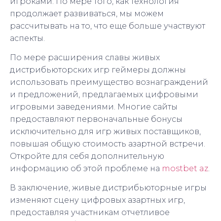
игроками. По мере того, как технология
продолжает развиваться, мы можем
рассчитывать на то, что еще больше участвуют
аспекты.
По мере расширения славы живых
дистрибьюторских игр геймеры должны
использовать преимущество вознаграждений
и предложений, предлагаемых цифровыми
игровыми заведениями. Многие сайты
предоставляют первоначальные бонусы
исключительно для игр живых поставщиков,
повышая общую стоимость азартной встречи.
Откройте для себя дополнительную
информацию об этой проблеме на
mostbet az
.
В заключение, живые дистрибьюторные игры
изменяют сцену цифровых азартных игр,
предоставляя участникам отчетливое