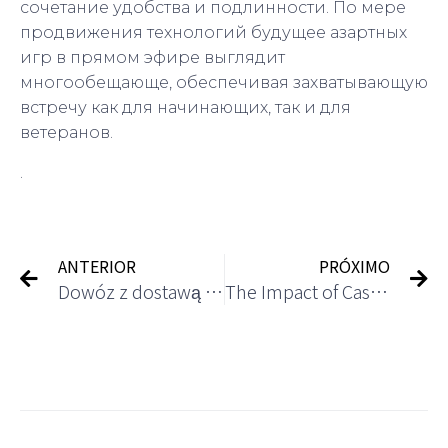
сочетание удобства и подлинности. По мере
продвижения технологий будущее азартных
игр в прямом эфире выглядит
многообещающе, обеспечивая захватывающую
встречу как для начинающих, так и для
ветеранов.
.
ANTERIOR
PRÓXIMO
Dowóz z dostawą do domu, jedzenie na telefon
The Impact of Casino Loyalty Programs on Player Retention