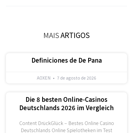
MAIS
ARTIGOS
Definiciones de De Pana
AOXEN
7 de agosto de 2026
Die 8 besten Online-Casinos
Deutschlands 2026 im Vergleich
Content DrückGlück – Bestes Online Casino
Deutschlands Online Spielotheken im Test