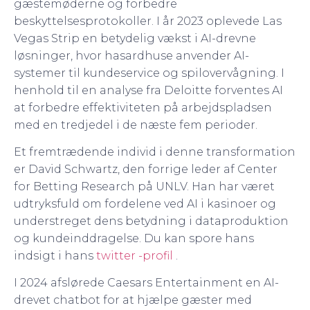
gæstemøderne og forbedre
beskyttelsesprotokoller. I år 2023 oplevede Las
Vegas Strip en betydelig vækst i AI-drevne
løsninger, hvor hasardhuse anvender AI-
systemer til kundeservice og spilovervågning. I
henhold til en analyse fra Deloitte forventes AI
at forbedre effektiviteten på arbejdspladsen
med en tredjedel i de næste fem perioder.
Et fremtrædende individ i denne transformation
er David Schwartz, den forrige leder af Center
for Betting Research på UNLV. Han har været
udtryksfuld om fordelene ved AI i kasinoer og
understreget dens betydning i dataproduktion
og kundeinddragelse. Du kan spore hans
indsigt i hans
twitter -profil
.
I 2024 afslørede Caesars Entertainment en AI-
drevet chatbot for at hjælpe gæster med