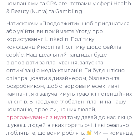
компаніями та CPA-агентствами у сфері Health
& Beauty (Nutra) та Gambling.
Натискаючи «Продовжити», щоб приєднатися
або увійти, ви приймаєте Угоду про
користування LinkedIn, Політику
конфіденційності та Політику щодо файлів
cookie. Наш ідеальний кандидат буде
відповідати за планування, запуск та
оптимізацію медіа-кампаній. Ти будеш тісно
співпрацювати з дизайнером, біздевом та
розробником, щоб створювати ефективні
кампанії, які залучатимуть трафік і потенційних
клієнтів. В нас дуже глобальні плани на нашу
компанію, проекти, наших людей,
програмування з нуля
тому давай до нас, якщо
шукаєш людей в яких горять очі, і які реально
люблять те, що вони роблять.
Ми — команда,