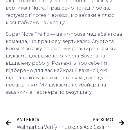
яка з головою занурена в арбітаж трафіку у
вертикалі Nutra. Працюємо понад 7 років,
тестуємо гіпотези, виводимо зв’язки в плюс і
масштабуємо найкраще.
Super Nova Traffic — це in-house медіабаїнгова
команда, що працює у вертикалях Crypto та
Forex. У зв’язку з активним розширенням ми
шукаємо досвідченого Media Buyer’а на
віддалену роботу. Розкажіть про себе і ми
підберемо для вас найкращі вакансії, які
відповідають вашим навичкам, досвіду та
побажанням. Ми шукаємо не «байєра на
задачки», а партнера по результату.
ANTERIOR
PRÓXIMO
Walmart ca Verify Identity PRESS & HOLD Problems? RedFlagDeals.com Forums
Joker’s Ace Casino Review Evaluation of Features and Safety