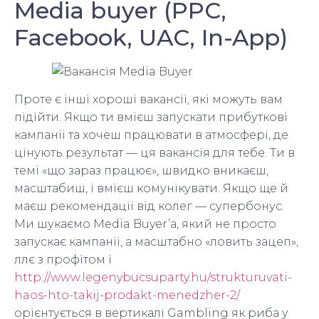
Media buyer (PPC,
Facebook, UAC, In-App)
Проте є інші хороші вакансії, які можуть вам
підійти. Якщо ти вмієш запускати прибуткові
кампанії та хочеш працювати в атмосфері, де
цінують результат — ця вакансія для тебе. Ти в
темі «що зараз працює», швидко вникаєш,
масштабиш, і вмієш комунікувати. Якщо ще й
маєш рекомендації від колег — супербонус.
Ми шукаємо Media Buyer’а, який не просто
запускає кампанії, а масштабно «ловить зацеп»,
ллє з профітом і
http://www.legenybucsuparty.hu/strukturuvati-
haos-hto-takij-prodakt-menedzher-2/
орієнтується в вертикалі Gambling як риба у