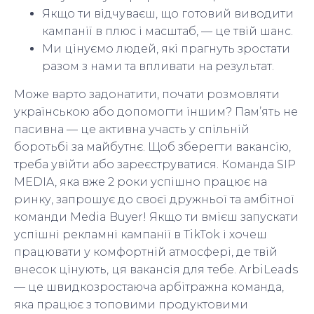
Якщо ти відчуваєш, що готовий виводити
кампанії в плюс і масштаб, — це твій шанс.
Ми цінуємо людей, які прагнуть зростати
разом з нами та впливати на результат.
Може варто задонатити, почати розмовляти
українською або допомогти іншим? Пам’ять не
пасивна — це активна участь у спільній
боротьбі за майбутнє. Щоб зберегти вакансію,
треба увійти або зареєструватися. Команда SIP
MEDIA, яка вже 2 роки успішно працює на
ринку, запрошує до своєї дружньої та амбітної
команди Media Buyer! Якщо ти вмієш запускати
успішні рекламні кампанії в TikTok і хочеш
працювати у комфортній атмосфері, де твій
внесок цінують, ця вакансія для тебе. ArbiLeads
— це швидкозростаюча арбітражна команда,
яка працює з топовими продуктовими