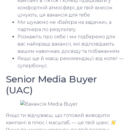
кампанії в TikTok і хочеш працювати у
комфортній атмосфері, де твій внесок
цінують, ця вакансія для тебе.
Ми шукаємо не «байєра на задачки», а
партнера по результату.
Розкажіть про себе і ми підберемо для
вас найкращі вакансії, які відповідають
вашим навичкам, досвіду та побажанням.
Якщо ще й маєш рекомендації від колег —
супербонус.
Senior Media Buyer
(UAC)
Якщо ти відчуваєш, що готовий виводити
кампанії в плюс і масштаб, — це твій шанс.
Якщо ти шукаєш команду, де твій досвід у