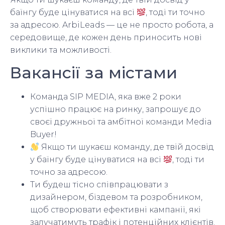
баїнгу буде цінуватися на всі
, тоді ти точно
за адресою. ArbiLeads — це не просто робота, а
середовище, де кожен день приносить нові
виклики та можливості.
Вакансії за містами
Команда SIP MEDIA, яка вже 2 роки
успішно працює на ринку, запрошує до
своєї дружньої та амбітної команди Media
Buyer!
Якщо ти шукаєш команду, де твій досвід
у баїнгу буде цінуватися на всі
, тоді ти
точно за адресою.
Ти будеш тісно співпрацювати з
дизайнером, біздевом та розробником,
щоб створювати ефективні кампанії, які
залучатимуть трафік і потенційних клієнтів.