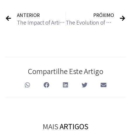
ANTERIOR
PRÓXIMO
The Impact of Artificial Intelligence on Casino Operations
The Evolution of Casino Loyalty Programs
Compartilhe Este Artigo
MAIS
ARTIGOS