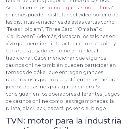
referente de los juegos en línea de casinos.
Actualmente los
como jugar casino en linea"
chilenos pueden disfrutar del video póker o de
las distintas variaciones de estas cartas como
“Texas Hold’em”, “Three Card”, “Omaha” o
“Caribbean”. Además, destacan los salones en
vivo que permiten interactuar con el crupier y
con otros jugadores, como en un local
tradicional. Cabe mencionar que algunos
casinos online también pueden participar en
torneos de póker que entregan grandes
recompensas por lo que está entre los mejores
juegos de casinos para ganar dinero. Se
consiguen en los operadores diferentes juegos
de casinos online como las tragamonedas, la
ruleta, blackjack, bacará, póker o el bingo.
TVN: motor para la industria