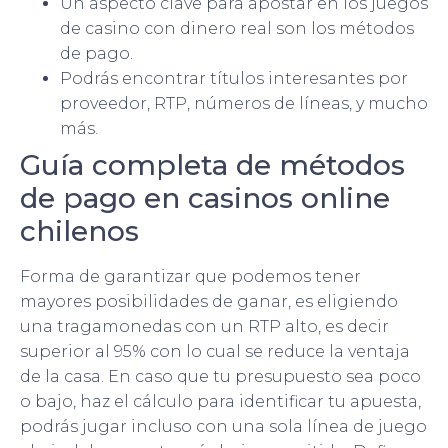
Un aspecto clave para apostar en los juegos
de casino con dinero real son los métodos
de pago.
Podrás encontrar títulos interesantes por
proveedor, RTP, números de líneas, y mucho
más.
Guía completa de métodos
de pago en casinos online
chilenos
Forma de garantizar que podemos tener
mayores posibilidades de ganar, es eligiendo
una tragamonedas con un RTP alto, es decir
superior al 95% con lo cual se reduce la ventaja
de la casa. En caso que tu presupuesto sea poco
o bajo, haz el cálculo para identificar tu apuesta,
podrás jugar incluso con una sola línea de juego