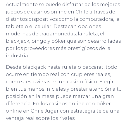
Actualmente se puede disfrutar de los mejores
juegos de casinos online en Chile a través de
distintos dispositivos como la computadora, la
tableta o el celular. Destacan opciones
modernas de tragamonedas, la ruleta, el
blackjack, bingo y póker que son desarrolladas
por los proveedores más prestigiosos de la
industria.
Desde blackjack hasta ruleta o baccarat, todo
ocurre en tiempo real con crupieres reales,
como si estuvieras en un casino físico. Elegir
bien tus manos iniciales y prestar atención a tu
posición en la mesa puede marcar una gran
diferencia. En los casinos online con póker
online en Chile Jugar con estrategia te da una
ventaja real sobre los rivales.