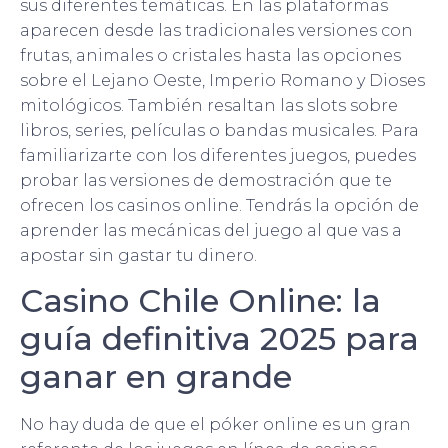
sus diferentes temáticas. En las plataformas
aparecen desde las tradicionales versiones con
frutas, animales o cristales hasta las opciones
sobre el Lejano Oeste, Imperio Romano y Dioses
mitológicos. También resaltan las slots sobre
libros, series, películas o bandas musicales. Para
familiarizarte con los diferentes juegos, puedes
probar las versiones de demostración que te
ofrecen los casinos online. Tendrás la opción de
aprender las mecánicas del juego al que vas a
apostar sin gastar tu dinero.
Casino Chile Online: la
guía definitiva 2025 para
ganar en grande
No hay duda de que el póker online es un gran