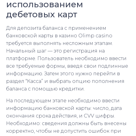
использованием
дебетовых карт
Для депозита баланса с применением
банковской карты в казино Olimp casino
требуется выполнять несложным этапам.
Начальный шаг — это регистрация на
платформе. Пользователь необходимо ввести
все требуемые формы, введя свои подлинные
информацию. Затем этого нужно перейти в
раздел “Касса” и выбрать опцию пополнения
баланса с помощью кредитки.
На последующем этапе необходимо ввести
информацию банковской карты: число, дата
окончания срока действия, и CVV цифры.
Необходимо: сведения должны быть внесены
корректно, чтобы не допустить ошибок при