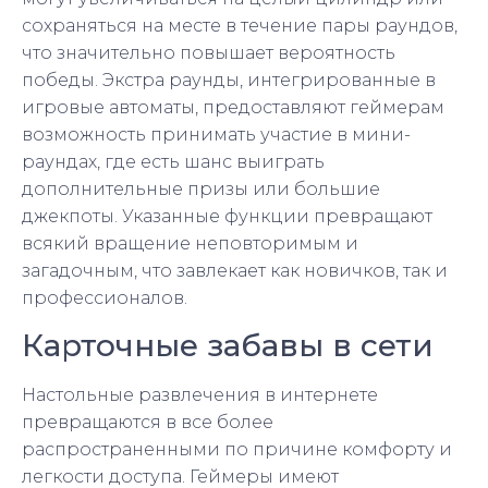
сохраняться на месте в течение пары раундов,
что значительно повышает вероятность
победы. Экстра раунды, интегрированные в
игровые автоматы, предоставляют геймерам
возможность принимать участие в мини-
раундах, где есть шанс выиграть
дополнительные призы или большие
джекпоты. Указанные функции превращают
всякий вращение неповторимым и
загадочным, что завлекает как новичков, так и
профессионалов.
Карточные забавы в сети
Настольные развлечения в интернете
превращаются в все более
распространенными по причине комфорту и
легкости доступа. Геймеры имеют