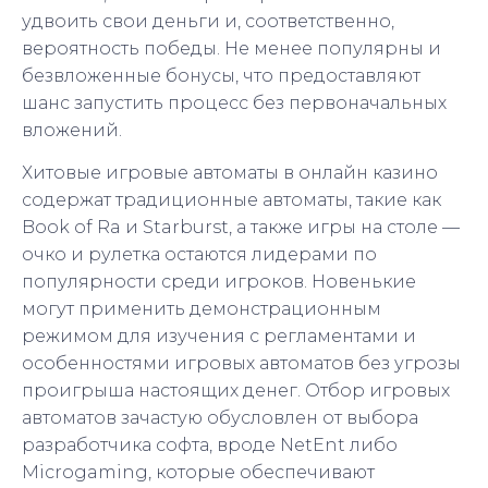
удвоить свои деньги и, соответственно,
вероятность победы. Не менее популярны и
безвложенные бонусы, что предоставляют
шанс запустить процесс без первоначальных
вложений.
Хитовые игровые автоматы в онлайн казино
содержат традиционные автоматы, такие как
Book of Ra и Starburst, а также игры на столе —
очко и рулетка остаются лидерами по
популярности среди игроков. Новенькие
могут применить демонстрационным
режимом для изучения с регламентами и
особенностями игровых автоматов без угрозы
проигрыша настоящих денег. Отбор игровых
автоматов зачастую обусловлен от выбора
разработчика софта, вроде NetEnt либо
Microgaming, которые обеспечивают