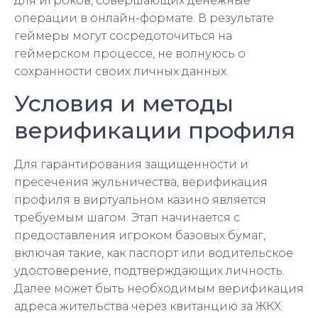
для игроков, совершающих денежные
операции в онлайн-формате. В результате
геймеры могут сосредоточиться на
геймерском процессе, не волнуюсь о
сохранности своих личных данных.
Условия и методы
верификации профиля
Для гарантирования защищенности и
пресечения жульничества, верификация
профиля в виртуальном казино является
требуемым шагом. Этап начинается с
предоставления игроком базовых бумаг,
включая такие, как паспорт или водительское
удостоверение, подтверждающих личность.
Далее может быть необходимым верификация
адреса жительства через квитанцию за ЖКХ