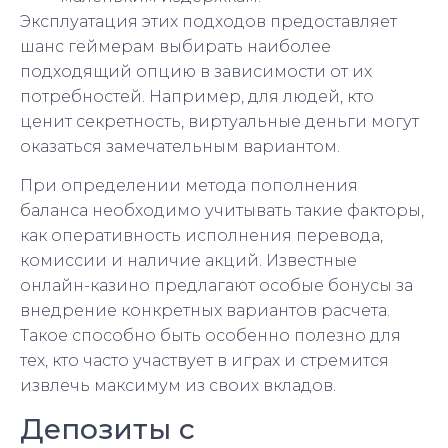
Эксплуатация этих подходов предоставляет
шанс геймерам выбирать наиболее
подходящий опцию в зависимости от их
потребностей. Например, для людей, кто
ценит секретность, виртуальные деньги могут
оказаться замечательным вариантом.
При определении метода пополнения
баланса необходимо учитывать такие факторы,
как оперативность исполнения перевода,
комиссии и наличие акций. Известные
онлайн-казино предлагают особые бонусы за
внедрение конкретных вариантов расчета.
Такое способно быть особенно полезно для
тех, кто часто участвует в играх и стремится
извлечь максимум из своих вкладов.
Депозиты с