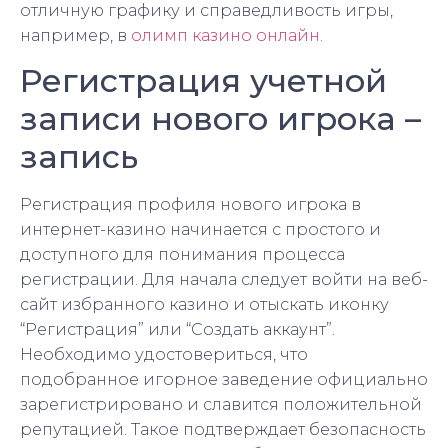
отличную графику и справедливость игры,
например, в
олимп казино онлайн
.
Регистрация учетной
записи нового игрока –
запись
Регистрация профиля нового игрока в
интернет-казино начинается с простого и
доступного для понимания процесса
регистрации. Для начала следует войти на веб-
сайт избранного казино и отыскать иконку
“Регистрация” или “Создать аккаунт”.
Необходимо удостовериться, что
подобранное игорное заведение официально
зарегистрировано и славится положительной
репутацией. Такое подтверждает безопасность