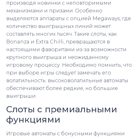
производя новинки с неповторимыми
механизмами и призами. Особенно
выделяются аппараты с опцией Megaways, где
количество выигрышных линий может
составлять многих тысяч. Такие слоты, как
Bonanza и Extra Chilli, превращаются в
настоящими фаворитами из-за возможности
крупного выигрыша и неожиданному
игровому процессу. Необходимо помнить, что
при выборе игры следует замечать его
волатильность: высоковолатильные автоматы
обеспечивают более редкие, но большие
выигрыши.
Слоты с премиальными
функциями
Игровые автоматы с бонусными функциями