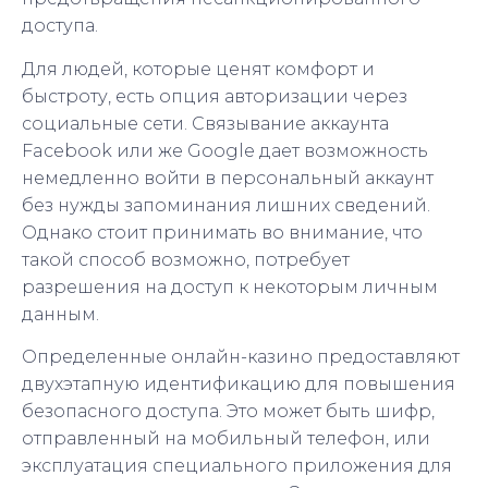
доступа.
Для людей, которые ценят комфорт и
быстроту, есть опция авторизации через
социальные сети. Связывание аккаунта
Facebook или же Google дает возможность
немедленно войти в персональный аккаунт
без нужды запоминания лишних сведений.
Однако стоит принимать во внимание, что
такой способ возможно, потребует
разрешения на доступ к некоторым личным
данным.
Определенные онлайн-казино предоставляют
двухэтапную идентификацию для повышения
безопасного доступа. Это может быть шифр,
отправленный на мобильный телефон, или
эксплуатация специального приложения для