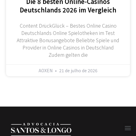
Die 8 besten Online-Casinos
Deutschlands 2026 im Vergleich
Content DrückGlück – Bestes Online Casino
Deutschlands Online Spielotheken im Test
Attraktive Bonusangebote Beliebte Spiele und
Provider in Online Casinos in Deutschland
Zudem gelten die
AOXEN
21 de julho de 2026