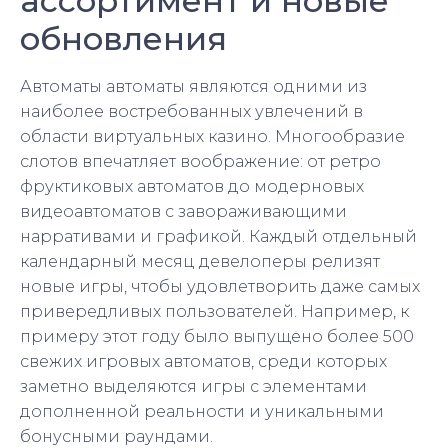
ассортимент и новые
обновления
Автоматы автоматы являются одними из
наиболее востребованных увлечений в
области виртуальных казино. Многообразие
слотов впечатляет воображение: от ретро
фруктиковых автоматов до модерновых
видеоавтоматов с завораживающими
нарративами и графикой. Каждый отдельный
календарный месяц девелоперы релизят
новые игры, чтобы удовлетворить даже самых
привередливых пользователей. Например, к
примеру этот году было выпущено более 500
свежих игровых автоматов, среди которых
заметно выделяются игры с элементами
дополненной реальности и уникальными
бонусными раундами.