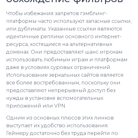
Чтобы избежания запретов гэмблинг-
платформы часто используют запасные ссылки,
или дубликаты. Указанные ссылки являются
идентичные реплики основного интернет-
ресурса, хостящиеся на альтернативных
доменах. Они предоставляют шанс игрокам
использовать любимым играм и платформам
даже в условиях суровых ограничений.
Использование зеркальных сайтов является
все более востребованным, поскольку они
предоставляют непрерывный доступ без
нужды в установке вспомогательных
приложений или VPN.
Одним из основных плюсов этих линков
выступает их удобство использования.
Геймеру достаточно без труда перейти по