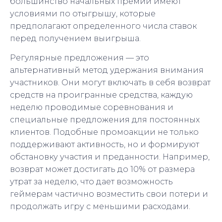
большинство начальных премий имеют
условиями по отыгрышу, которые
предполагают определенного числа ставок
перед получением выигрыша.
Регулярные предложения — это
альтернативный метод удержания внимания
участников. Они могут включать в себя возврат
средств на проигранные средства, каждую
неделю проводимые соревнования и
специальные предложения для постоянных
клиентов. Подобные промоакции не только
поддерживают активность, но и формируют
обстановку участия и преданности. Например,
возврат может достигать до 10% от размера
утрат за неделю, что дает возможность
геймерам частично возместить свои потери и
продолжать игру с меньшими расходами.