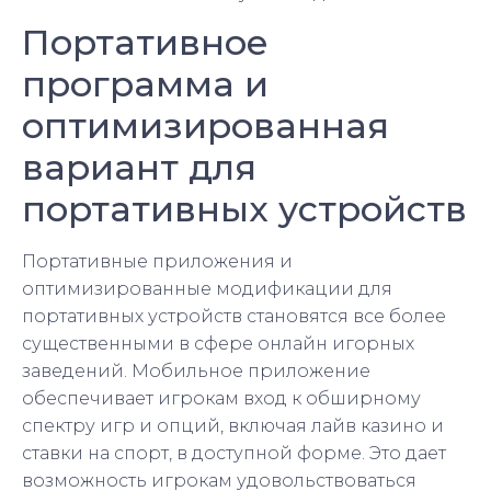
Портативное
программа и
оптимизированная
вариант для
портативных устройств
Портативные приложения и
оптимизированные модификации для
портативных устройств становятся все более
существенными в сфере онлайн игорных
заведений. Мобильное приложение
обеспечивает игрокам вход к обширному
спектру игр и опций, включая лайв казино и
ставки на спорт, в доступной форме. Это дает
возможность игрокам удовольствоваться