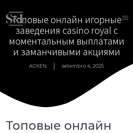
Топовые онлайн игорные
заведения casino royal с
моментальным выплатами
и заманчивыми акциями
AOXEN
setembro 4, 2025
Топовые онлайн