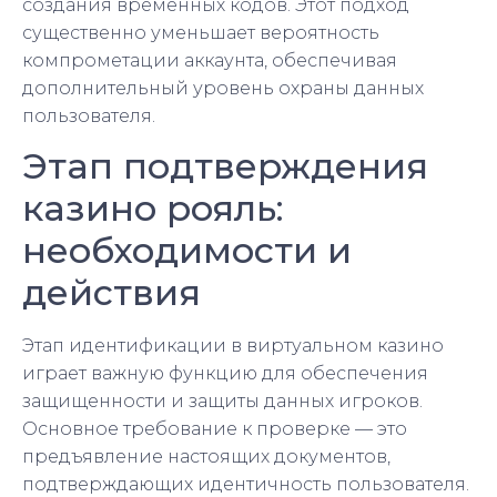
создания временных кодов. Этот подход
существенно уменьшает вероятность
компрометации аккаунта, обеспечивая
дополнительный уровень охраны данных
пользователя.
Этап подтверждения
казино рояль:
необходимости и
действия
Этап идентификации в виртуальном казино
играет важную функцию для обеспечения
защищенности и защиты данных игроков.
Основное требование к проверке — это
предъявление настоящих документов,
подтверждающих идентичность пользователя.