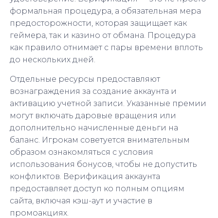
формальная процедура, а обязательная мера
предосторожности, которая защищает как
геймера, так и казино от обмана. Процедура
как правило отнимает с пары времени вплоть
до нескольких дней.
Отдельные ресурсы предоставляют
вознаграждения за создание аккаунта и
активацию учетной записи. Указанные премии
могут включать даровые вращения или
дополнительно начисленные деньги на
баланс. Игрокам советуется внимательным
образом ознакомляться с условия
использования бонусов, чтобы не допустить
конфликтов. Верификация аккаунта
предоставляет доступ ко полным опциям
сайта, включая кэш-аут и участие в
промоакциях.