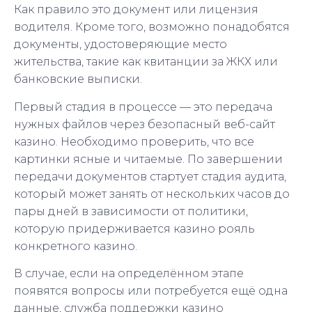
Как правило это документ или лицензия
водителя. Кроме того, возможно понадобятся
документы, удостоверяющие место
жительства, такие как квитанции за ЖКХ или
банковские выписки.
Первый стадия в процессе — это передача
нужных файлов через безопасный веб-сайт
казино. Необходимо проверить, что все
картинки ясные и читаемые. По завершении
передачи документов стартует стадия аудита,
который может занять от нескольких часов до
пары дней в зависимости от политики,
которую придерживается казино рояль
конкретного казино.
В случае, если на определённом этапе
появятся вопросы или потребуется ещё одна
данные, служба поддержки казино