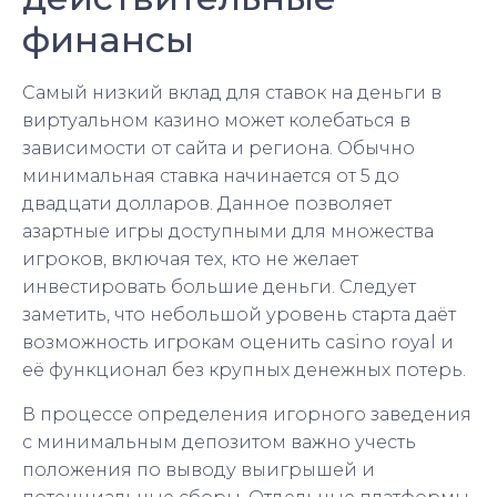
финансы
Самый низкий вклад для ставок на деньги в
виртуальном казино может колебаться в
зависимости от сайта и региона. Обычно
минимальная ставка начинается от 5 до
двадцати долларов. Данное позволяет
азартные игры доступными для множества
игроков, включая тех, кто не желает
инвестировать большие деньги. Следует
заметить, что небольшой уровень старта даёт
возможность игрокам оценить casino royal и
её функционал без крупных денежных потерь.
В процессе определения игорного заведения
с минимальным депозитом важно учесть
положения по выводу выигрышей и