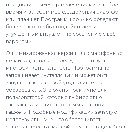
предпочитаемыми развлечениями в любое
время и в любом месте, задействуя смартфон
или планшет. Программы обычно обладают
более высокой быстродействием и
улучшенным визуалом по сравнению с веб-
версиями.
Оптимизированная версия для смартфонных
девайсов, в свою очередь, гарантирует
многофункциональность. Программа не
запрашивает инсталляции и может быть
запущена через какой угодно интернет-
обозреватель. Это очень практично для
пользователей, которые выбирают не
загружать лишние программы на свои
гаджеты. Подобные модификации зачастую
используют HTML5, что обеспечивает
сопоставимость с массой актуальных девайсов.