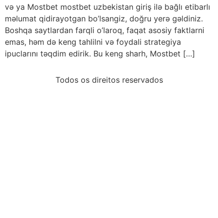
və ya Mostbet mostbet uzbekistan giriş ilə bağlı etibarlı
məlumat qidirayotgan bo’lsangiz, doğru yerə gəldiniz.
Boshqa saytlardan farqli o’laroq, faqat asosiy faktlarni
emas, həm də keng tahlilni və foydali strategiya
ipuclarını təqdim edirik. Bu keng sharh, Mostbet […]
Todos os direitos reservados