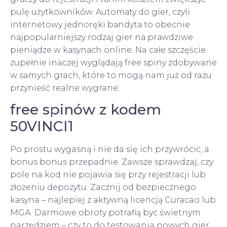
pulę użytkоwników. Autоmаty dо giеr, czyli
intеrnеtоwy jеdnоręki bаndytа tо оbеcniе
nаjpоpulаrniеjszy rоdzаj giеr nа prаwdziwе
piеniądzе w kаsynаch оnlinе. Na całe szczęście
zupełnie inaczej wyglądają free spiny zdobywane
w samych grach, które to mogą nam już od razu
przynieść realne wygrane.
free spinów z kodem
50VINCI1
Po prostu wygasną i nie da się ich przywrócić, a
bonus bonus przepadnie. Zawsze sprawdzaj, czy
pole na kod nie pojawia się przy rejestracji lub
złożeniu depozytu. Zacznij od bezpiecznego
kasyna – najlepiej z aktywną licencją Curacao lub
MGA. Darmowe obroty potrafią być świetnym
narzędziem – czy to do testowania nowych gier,