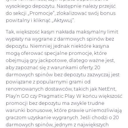
wysokiego depozytu. Następnie należy przejść
do sekcji „Promocje”, zlokalizować swój bonus
powitalny i kliknąć „Aktywuj”.
Tak, większość kasyn nakłada maksymalny limit
wypłaty na wygrane z darmowych spinów bez
depozytu. Niemniej jednak niektóre kasyna
mogą oferować specjalne promocje, które
obejmują gry jackpotowe, dlatego ważne jest,
aby zapoznać się z warunkami oferty. 20
darmowych spinów bez depozytu zazwyczaj jest
powiązane z popularnymi grami od
renomowanych dostawców, takich jak NetEnt,
Play’n GO czy Pragmatic Play. W końcu większość
promocji bez depozytu ma zwykle trudne
warunki bonusowe, które prawie uniemożliwiają
graczom uzyskanie wygranych. Jeśli chodzi o 20
darmowych spinów, jednym z największych