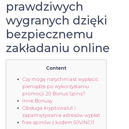
prawdziwych
wygranych dzięki
bezpiecznemu
zakładaniu online
Content
Czy mogę natychmiast wypłacić
pieniądze po wykorzystaniu
promocji 20 Bonus Spins?
Inne Bonusy
Obsługa kryptowalut i
zapamiętywanie adresów wypłat
free spinów z kodem 50VINCI1