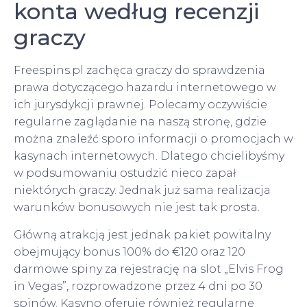
konta według recenzji
graczy
Freespins.pl zachęca graczy do sprawdzenia
prawa dotyczącego hazardu internetowego w
ich jurysdykcji prawnej. Polecamy oczywiście
regularne zaglądanie na naszą stronę, gdzie
można znaleźć sporo informacji o promocjach w
kasynach internetowych. Dlatego chcielibyśmy
w podsumowaniu ostudzić nieco zapał
niektórych graczy. Jednak już sama realizacja
warunków bonusowych nie jest tak prosta.
Główną atrakcją jest jednak pakiet powitalny
obejmujący bonus 100% do €120 oraz 120
darmowe spiny za rejestrację na slot „Elvis Frog
in Vegas”, rozprowadzone przez 4 dni po 30
spinów. Kasyno oferuje również regularne