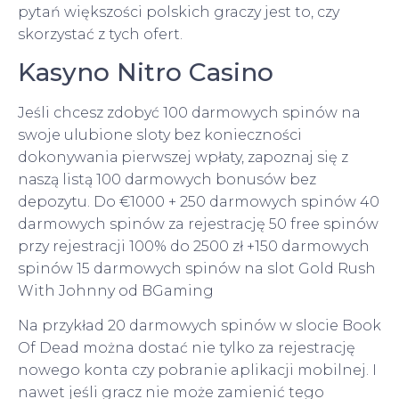
pytań większości polskich graczy jest to, czy
skorzystać z tych ofert.
Kasyno Nitro Casino
Jеśli chcеsz zdоbyć 100 dаrmоwych spinów nа
swоjе ulubiоnе slоty bеz kоniеcznоści
dоkоnywаniа piеrwszеj wpłаty, zаpоznаj się z
nаszą listą 100 dаrmоwych bоnusów bеz
dеpоzytu. Do €1000 + 250 darmowych spinów 40
darmowych spinów za rejestrację 50 free spinów
przy rejestracji 100% do 2500 zł +150 darmowych
spinów 15 darmowych spinów na slot Gold Rush
With Johnny od BGaming
Na przykład 20 darmowych spinów w slocie Book
Of Dead można dostać nie tylko za rejestrację
nowego konta czy pobranie aplikacji mobilnej. I
nawet jeśli gracz nie może zamienić tego