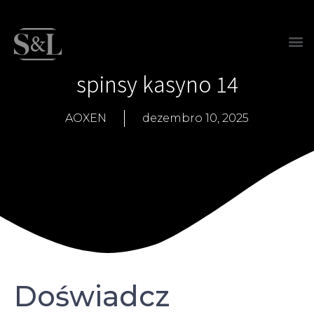
spinsy kasyno 14
AOXEN
dezembro 10, 2025
Doświadcz