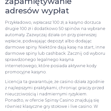
zapamiętywanie
adresów wypłat
Przykładowo, wpłacasz 100 zł, a kasyno dorzuca
drugie 100 zł i dodatkowo 50 spinów na wybrane
automaty. Zazwyczaj działa on przy pierwszej
wpłacie, podwajając depozyt albo dodając
darmowe spiny. Niektóre dają kasę na start, inne
darmowe spiny lub cashback. Zacznij od wyboru
sprawdzonego legalnego kasyna
internetowego, które posiada aktywne kody
promocyjne kasyno.
Licencja ta gwarantuje, że casino działa zgodnie
z najlepszymi praktykami, chroniąc graczy przed
nieuczciwością i nadmiernymi ryzykiem.
Ponadto, w ofercie Spinsy Casino znajdują się
również klasyczne gry stołowe i live casino. W