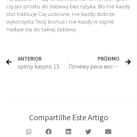
czy po prostu do zabawy bez ryzyka. Bo nie każdy
slot traktuje Cię uczciwie, nie każdy dobrze
wykorzysta Twój bonus i nie każdy w ogóle
nadaje się do takiej zabawy.
ANTERIOR
PRÓXIMO
spinsy kasyno 13
Почему риск воспринимается как средство почувствовать себя полным жизни
Compartilhe Este Artigo