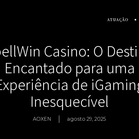
ATUAÇÃO
ellWin Casino: O Dest
Encantado para uma
Experiência de iGamin
Inesquecível
AOXEN
agosto 29, 2025