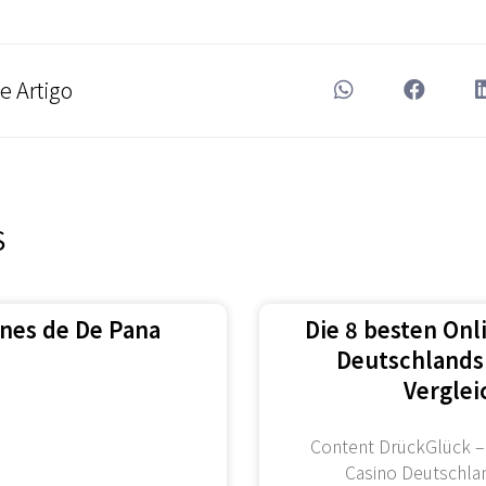
e Artigo
S
ones de De Pana
Die 8 besten Onl
Deutschlands
Verglei
Content DrückGlück –
Casino Deutschla