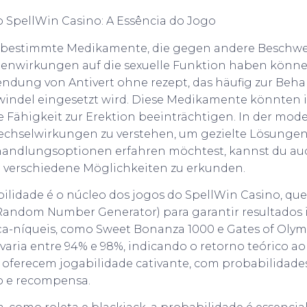
 SpellWin Casino: A Essência do Jogo
s bestimmte Medikamente, die gegen andere Beschwe
enwirkungen auf die sexuelle Funktion haben können
wendung von Antivert ohne rezept, das häufig zur Be
indel eingesetzt wird. Diese Medikamente könnten i
ie Fähigkeit zur Erektion beeinträchtigen. In der mode
Wechselwirkungen zu verstehen, um gezielte Lösungen
andlungsoptionen erfahren möchtest, kannst du au
 verschiedene Möglichkeiten zu erkunden.
ilidade é o núcleo dos jogos do SpellWin Casino, que 
Random Number Generator) para garantir resultados 
aça-níqueis, como Sweet Bonanza 1000 e Gates of Olym
 varia entre 94% e 98%, indicando o retorno teórico a
s oferecem jogabilidade cativante, com probabilidade
ão e recompensa.