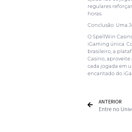
regulares reforça
horas.
Conclusão: Uma 
O SpellWin Casin
iGaming única. C
brasileiro, a pla
Casino, aproveit
cada jogada em u
encantado do iG
ANTERIOR