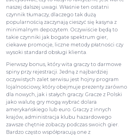
naszej dalszej uwagi. Właśnie ten ostatni
czynnik tłumaczy, dlaczego tak dużą
popularnością zaczynają cieszyć się kasyna z
minimalnym depozytem. Oczywiście będą to
takie czynniki jak bogate spektrum gier,
ciekawe promocje, liczne metody płatności czy
wysoki standard obsługi klienta.
Pierwszy bonus, który wita graczy to darmowe
spiny przy rejestracji. Jedną z najbardziej
oczywistych zalet serwisu jest hojny program
lojalnościowy, który obejmuje prezenty zarówno
dla nowych, jak i stałych graczy. Gracze z Polski
jako walutę gry mogą wybrać dolara
amerykańskiego lub euro. Graczy z innych
krajów, administracja klubu hazardowego
zawsze chętnie zobaczy podczas swoich gier.
Bardzo często współpracują one z