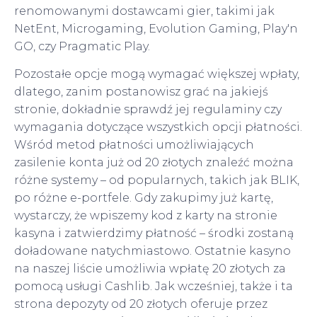
renomowanymi dostawcami gier, takimi jak
NetEnt, Microgaming, Evolution Gaming, Play'n
GO, czy Pragmatic Play.
Pozostałe opcje mogą wymagać większej wpłaty,
dlatego, zanim postanowisz grać na jakiejś
stronie, dokładnie sprawdź jej regulaminy czy
wymagania dotyczące wszystkich opcji płatności.
Wśród metod płatności umożliwiających
zasilenie konta już od 20 złotych znaleźć można
różne systemy – od popularnych, takich jak BLIK,
po różne e-portfele. Gdy zakupimy już kartę,
wystarczy, że wpiszemy kod z karty na stronie
kasyna i zatwierdzimy płatność – środki zostaną
doładowane natychmiastowo. Ostatnie kasyno
na naszej liście umożliwia wpłatę 20 złotych za
pomocą usługi Cashlib. Jak wcześniej, także i ta
strona depozyty od 20 złotych oferuje przez