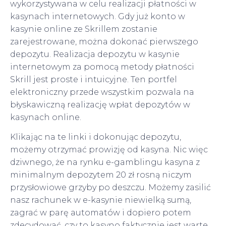
wykorzystywana w celu realizacji płatności w
kasynach internetowych. Gdy już konto w
kasynie online ze Skrillem zostanie
zarejestrowane, można dokonać pierwszego
depozytu. Realizacja depozytu w kasynie
internetowym za pomocą metody płatności
Skrill jest proste i intuicyjne. Ten portfel
elektroniczny przede wszystkim pozwala na
błyskawiczną realizację wpłat depozytów w
kasynach online.
Klikając na te linki i dokonując depozytu,
możemy otrzymać prowizję od kasyna. Nic więc
dziwnego, że na rynku e-gamblingu kasyna z
minimalnym depozytem 20 zł rosną niczym
przysłowiowe grzyby po deszczu. Możemy zasilić
nasz rachunek w e-kasynie niewielką sumą,
zagrać w parę automatów i dopiero potem
zdecydować, czy to kasyno faktycznie jest warte