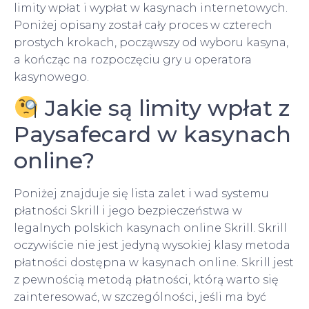
limity wpłat i wypłat w kasynach internetowych.
Poniżej opisany został cały proces w czterech
prostych krokach, począwszy od wyboru kasyna,
a kończąc na rozpoczęciu gry u operatora
kasynowego.
Jakie są limity wpłat z
Paysafecard w kasynach
online?
Poniżej znajduje się lista zalet i wad systemu
płatności Skrill i jego bezpieczeństwa w
legalnych polskich kasynach online Skrill. Skrill
oczywiście nie jest jedyną wysokiej klasy metoda
płatności dostępna w kasynach online. Skrill jest
z pewnością metodą płatności, którą warto się
zainteresować, w szczególności, jeśli ma być