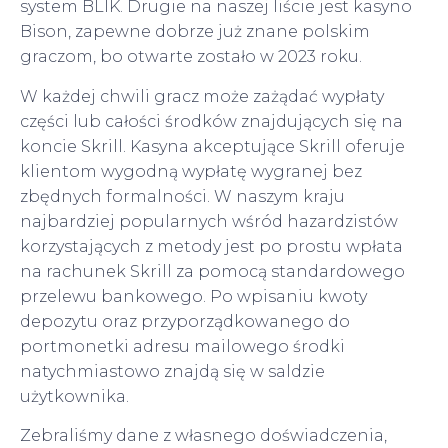
system BLIK. Drugie na naszej liście jest kasyno
Bison, zapewne dobrze już znane polskim
graczom, bo otwarte zostało w 2023 roku.
W każdej chwili gracz może zażądać wypłaty
części lub całości środków znajdujących się na
koncie Skrill. Kasyna akceptujące Skrill oferuje
klientom wygodną wypłatę wygranej bez
zbędnych formalności. W naszym kraju
najbardziej popularnych wśród hazardzistów
korzystających z metody jest po prostu wpłata
na rachunek Skrill za pomocą standardowego
przelewu bankowego. Po wpisaniu kwoty
depozytu oraz przyporządkowanego do
portmonetki adresu mailowego środki
natychmiastowo znajdą się w saldzie
użytkownika.
Zebraliśmy dane z własnego doświadczenia,