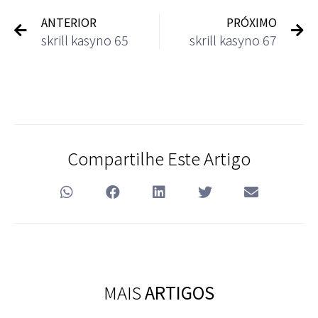
ANTERIOR
PRÓXIMO
skrill kasyno 65
skrill kasyno 67
Compartilhe Este Artigo
MAIS
ARTIGOS