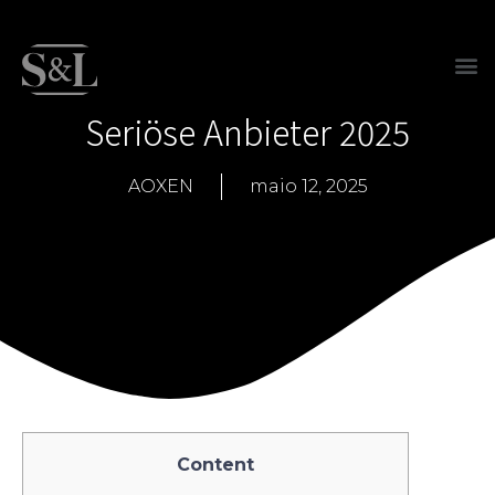
Seriöse Anbieter 2025
AOXEN
maio 12, 2025
Content