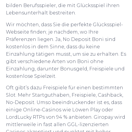
bilden Berufsspieler, die mit Glücksspiel ihren
Lebensunterhalt bestreiten.
Wir möchten, dass Sie die perfekte Glücksspiel-
Webseite finden; je nachdem, wo Ihre
Präferenzen liegen. Ja, No Deposit Boni sind
kostenlos in dem Sinne, dass du keine
Einzahlung tätigen musst, um sie zu erhalten. Es
gibt verschiedene Arten von Boni ohne
Einzahlung, darunter Bonusgeld, Freispiele und
kostenlose Spielzeit.
Oft gibt’s dazu Freispiele für einen bestimmten
Slot. Mehr Startguthaben, Freispiele, Cashback,
No-Deposit. Umso beeindruckender ist es, dass
einige Online-Casinos wie Löwen Play oder
LordLucky RTPs von 94 % anbieten. Giropay wird
mittlerweile in fast allen GGL-lizenzierten
Casinos akzeptiert und punktet mit hoher