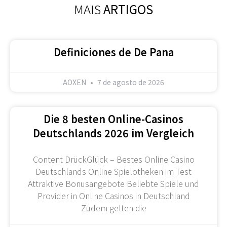
MAIS
ARTIGOS
Definiciones de De Pana
AOXEN
7 de agosto de 2026
Die 8 besten Online-Casinos
Deutschlands 2026 im Vergleich
Content DrückGlück – Bestes Online Casino
Deutschlands Online Spielotheken im Test
Attraktive Bonusangebote Beliebte Spiele und
Provider in Online Casinos in Deutschland
Zudem gelten die