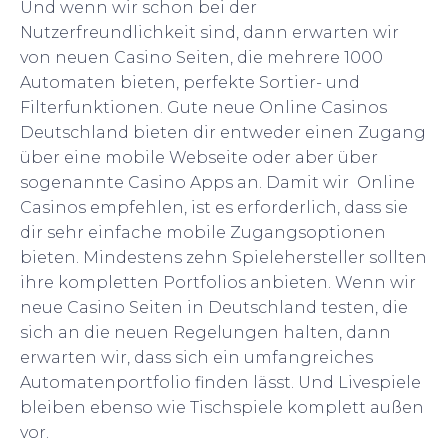
Und wenn wir schon bei der
Nutzerfreundlichkeit sind, dann erwarten wir
von neuen Casino Seiten, die mehrere 1000
Automaten bieten, perfekte Sortier- und
Filterfunktionen. Gute neue Online Casinos
Deutschland bieten dir entweder einen Zugang
über eine mobile Webseite oder aber über
sogenannte Casino Apps an. Damit wir Online
Casinos empfehlen, ist es erforderlich, dass sie
dir sehr einfache mobile Zugangsoptionen
bieten. Mindestens zehn Spielehersteller sollten
ihre kompletten Portfolios anbieten. Wenn wir
neue Casino Seiten in Deutschland testen, die
sich an die neuen Regelungen halten, dann
erwarten wir, dass sich ein umfangreiches
Automatenportfolio finden lässt. Und Livespiele
bleiben ebenso wie Tischspiele komplett außen
vor.