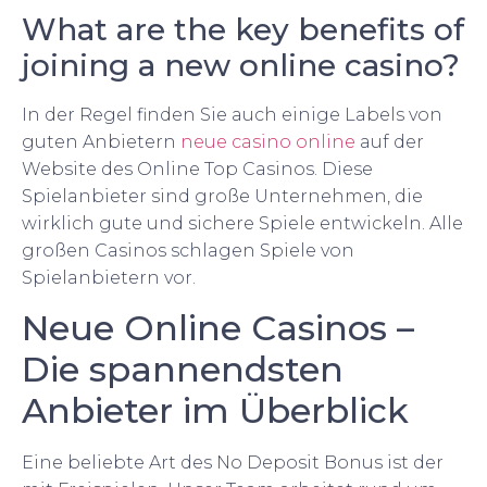
What are the key benefits of
joining a new online casino?
In der Regel finden Sie auch einige Labels von
guten Anbietern
neue casino online
auf der
Website des Online Top Casinos. Diese
Spielanbieter sind große Unternehmen, die
wirklich gute und sichere Spiele entwickeln. Alle
großen Casinos schlagen Spiele von
Spielanbietern vor.
Neue Online Casinos –
Die spannendsten
Anbieter im Überblick
Eine beliebte Art des No Deposit Bonus ist der