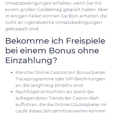
Umsatzbedingungen erhalten, wenn Sie mit
einem großen Geldbetrag gespielt haben. Aber
in einigen Fällen können Sie Boni erhalten, die
nicht an irgendwelche Umsatzbedingungen
gekoppelt sind.
Bekomme ich Freispiele
bei einem Bonus ohne
Einzahlung?
Manche Online Casinos mit Bonus bieten
Treueprogramme oder VIP-Belohnungen
an, die langfristig attraktiv sind.
Nachfolgend möchten wir somit die
aufregendsten Trends der Casino-Welt
aufführen, die die Online-Glücksspieler im
Laufe dieses Jahrzehnts erwarten können.