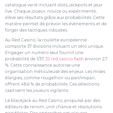
catalogue varié incluant slots, jackpots et jeux
live. Chaque joueur, novice ou expérimenté,
élève ses résultats grâce aux probabilités. Cette
matière permet de prévoir les événements et de
forger des tactiques robustes.
Au Red Casino, la roulette européenne
comporte 37 divisions incluant un zéro unique.
Engager un numéro seul fournit une
probabilité de 1/37,
32 red casino flash
environ 2,7
%. Cette connaissance autorise une
organisation méticuleuse des enjeux. Les mises
élargies, comme rouge/noir ou pair/impair,
offrent 48,6 % de probabilités. Ces sélections
captivent les joueurs vigilants.
Le blackjack au Red Casino, propulsé par des
éditeurs de renom, unit chance et résolutions