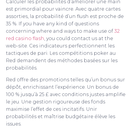
Calculer les probabilités d’améliorer une main
est primordial pour vaincre. Avec quatre cartes
assorties, la probabilité d’un flush est proche de
35 %. If you have any kind of questions
concerning where and ways to make use of
32
red casino flash
, you could contact us at the
web-site. Ces indicateurs perfectionnent les
tactiques de pari. Les compétitions poker au
Red demandent des méthodes basées sur les
probabilités.
Red offre des promotions telles qu’un bonus sur
dépôt, enrichissant l’expérience. Un bonus de
100 % jusqu’à 25 £ avec conditions justes amplifie
le jeu. Une gestion rigoureuse des fonds
maximise l’effet de ces incitatifs. Unir
probabilités et maîtrise budgétaire élève les
issues.