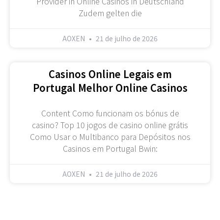
Provider in Online Casinos in Deutschland
Zudem gelten die
AOXEN
21 de julho de 2026
Casinos Online Legais em
Portugal Melhor Online Casinos
Content Como funcionam os bónus de
casino? Top 10 jogos de casino online grátis
Como Usar o Multibanco para Depósitos nos
Casinos em Portugal Bwin:
AOXEN
21 de julho de 2026