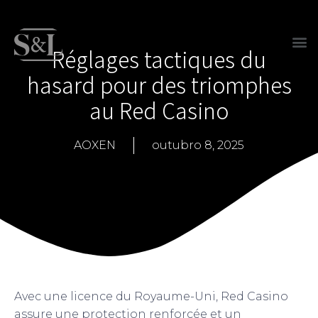
Réglages tactiques du
hasard pour des triomphes
au Red Casino
AOXEN
outubro 8, 2025
Avec une licence du Royaume-Uni, Red Casino
assure une protection renforcée et un