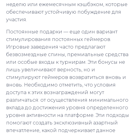
неделю или ежемесячным кэшбэком, которые
обеспечивают устойчивую побуждение для
участия.
Постоянные подарки — еще один вариант
стимулирования постоянных геймеров.
Игровые заведения часто предлагают
безвозмездные спины, премиальные средства
или особые входы к турнирам. Эти бонусы не
лишь увеличивают верность, но и
стимулируют геймеров возвратиться вновь и
вновь. Необходимо отметить, что условия
доступа к этих вознаграждений могут
различаться: от осуществления минимального
вклада до достижения уровня определенного
уровня активности на платформе. Эти подходы
помогают создать эксклюзивный азартный
впечатление, какой подчеркивает данное