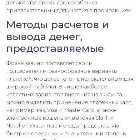
делают этот время года особенно
привлекательным для участия в промоакциях.
Методы расчетов и
вывода денег,
предоставляемые
Франк казино поставляет своим
пользователям разнообразные варианты
платежей, что делает его привлекательным для
широкой публики. В числе наиболее
известных вариантов внесения на аккаунта
можно выделить применение платежных карт,
например, как, Visa и MasterCard, а также
электронные кошельки, включая Skrill и
Neteller. Указанные методы предоставляют
быстрые операции и значительный степень