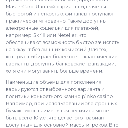
MasterCard. Данный вариант выделяется
быстротой и легкостью: финансы поступают
практически мгновенно. Также доступны
электронные кошельки для платежей,
например, Skrill или Neteller, что
обеспечивают возможность быстро зачислять
на аккаунт без лишних комиссий. Для тех,
которые выбирает более всего классические
варианты, доступны банковские транзакции,
хотя они могут занять больше времени.
Наименьшие объемы для пополнения
варьируются от выбранного варианта и
политики конкретного казино pinko casino.
Например, при использовании электронных
бумажников наименьшая величина может
быть всего 10 у.е., что делает этот вариант
доступным для основной массы игроков. В то