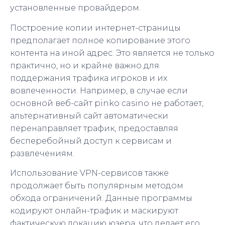
установленные провайдером.
Построение копии интернет-страницы
предполагает полное копирование этого
контента на иной адрес. Это является не только
практично, но и крайне важно для
поддержания трафика игроков и их
вовлеченности. Например, в случае если
основной веб-сайт pinko casino не работает,
альтернативный сайт автоматически
перенаправляет трафик, предоставляя
бесперебойный доступ к сервисам и
развлечениям.
Использование VPN-сервисов также
продолжает быть популярным методом
обхода ограничений. Данные программы
кодируют онлайн-трафик и маскируют
фактическую локацию юзера, что делает его