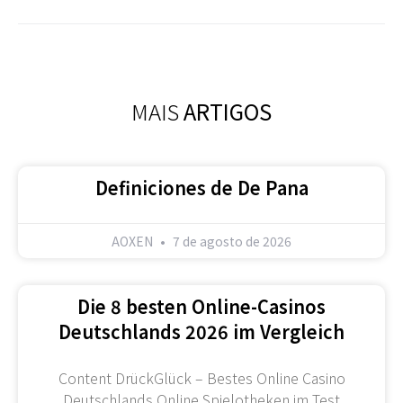
MAIS
ARTIGOS
Definiciones de De Pana
AOXEN
7 de agosto de 2026
Die 8 besten Online-Casinos
Deutschlands 2026 im Vergleich
Content DrückGlück – Bestes Online Casino
Deutschlands Online Spielotheken im Test