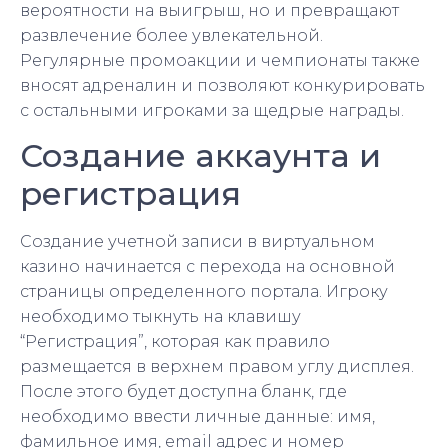
вероятности на выигрыш, но и превращают
развлечение более увлекательной.
Регулярные промоакции и чемпионаты также
вносят адреналин и позволяют конкурировать
с остальными игроками за щедрые награды.
Создание аккаунта и
регистрация
Создание учетной записи в виртуальном
казино начинается с перехода на основной
страницы определенного портала. Игроку
необходимо тыкнуть на клавишу
“Регистрация”, которая как правило
размещается в верхнем правом углу дисплея.
После этого будет доступна бланк, где
необходимо ввести личные данные: имя,
фамильное имя, email адрес и номер