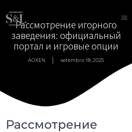
Рассмотрение игорного
заведения: официальный
портал и игровые опции
AOXEN
setembro 18, 2025
Рассмотрение