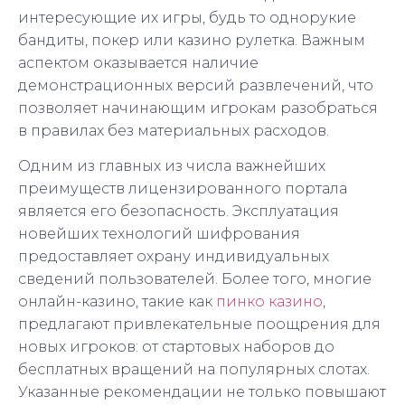
интересующие их игры, будь то однорукие
бандиты, покер или казино рулетка. Важным
аспектом оказывается наличие
демонстрационных версий развлечений, что
позволяет начинающим игрокам разобраться
в правилах без материальных расходов.
Одним из главных из числа важнейших
преимуществ лицензированного портала
является его безопасность. Эксплуатация
новейших технологий шифрования
предоставляет охрану индивидуальных
сведений пользователей. Более того, многие
онлайн-казино, такие как
пинко казино
,
предлагают привлекательные поощрения для
новых игроков: от стартовых наборов до
бесплатных вращений на популярных слотах.
Указанные рекомендации не только повышают