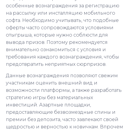
особенные вознаграждения за регистрацию
на рассылку или инсталляцию мобильного
софта. Необходимо учитывать, что подобные
оферты часто сопровождаются условиями
отыгрыша, которые нужно соблюсти для
вывода призов. Поэтому рекомендуется
внимательно ознакомиться с условия и
требования каждого вознаграждения, чтобы
предотвратить неприятных сюрпризов.
Данные вознаграждения позволяют свежим
участникам оценить внешний вид и
возможности платформы, а также разработать
стратегию игры без материальных
инвестиций. Азартные площадки,
предоставляющие безвозмездные спины и
премии без депозита, часто завлекают своей
щедростью и верностью к новичкам. Впрочем