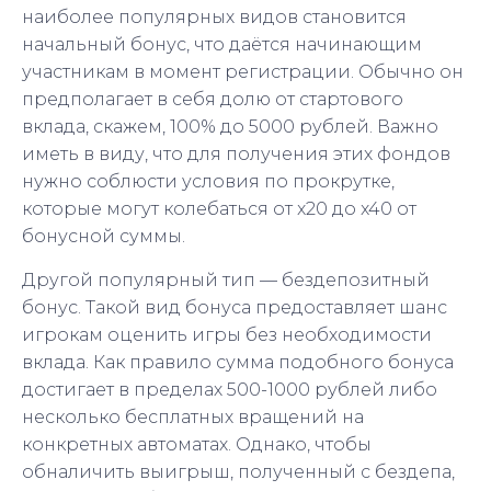
наиболее популярных видов становится
начальный бонус, что даётся начинающим
участникам в момент регистрации. Обычно он
предполагает в себя долю от стартового
вклада, скажем, 100% до 5000 рублей. Важно
иметь в виду, что для получения этих фондов
нужно соблюсти условия по прокрутке,
которые могут колебаться от x20 до x40 от
бонусной суммы.
Другой популярный тип — бездепозитный
бонус. Такой вид бонуса предоставляет шанс
игрокам оценить игры без необходимости
вклада. Как правило сумма подобного бонуса
достигает в пределах 500-1000 рублей либо
несколько бесплатных вращений на
конкретных автоматах. Однако, чтобы
обналичить выигрыш, полученный с бездепа,