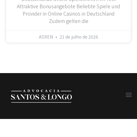
Attraktive Bonusangebote Beliebte Spiele und
Provider in Online Casinos in Deutschland
Zudem gelten die
AOXEN
21 de julho de 2026