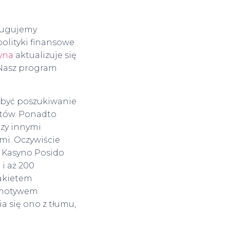
sługujemy
olityki finansowe
yna
aktualizuje się
 Nasz program
e być poszukiwanie
ytów. Ponadto
zy innymi
mi. Oczywiście
. Kasyno Posido
i aż 200
akietem
m motywem
a się ono z tłumu,