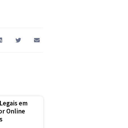
 Legais em
or Online
s