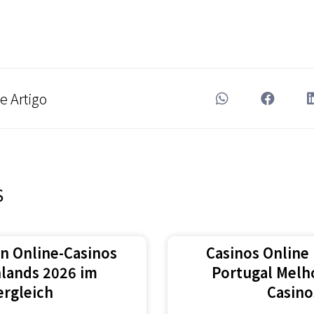
e Artigo
S
en Online-Casinos
Casinos Online
lands 2026 im
Portugal Melh
ergleich
Casino