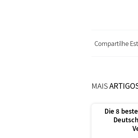
Compartilhe Est
MAIS
ARTIGO
Die 8 best
Deutsch
V