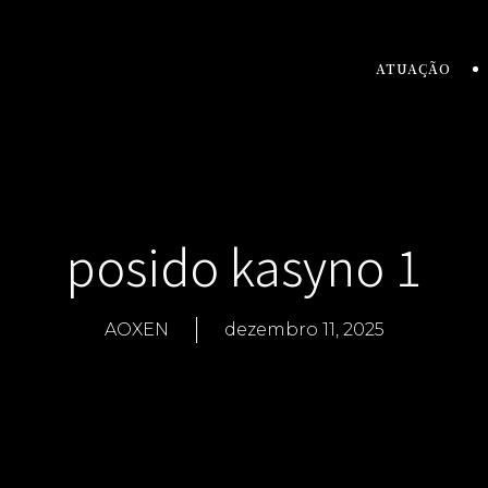
ATUAÇÃO
posido kasyno 1
AOXEN
dezembro 11, 2025