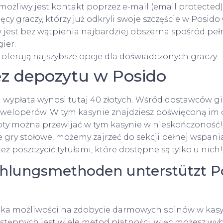
możliwy jest kontakt poprzez e-mail (email protected)
ięcy graczy, którzy już odkryli swoje szczęście w Posido
w jest bez wątpienia najbardziej obszerna spośród p
ier.
 oferują najszybsze opcje dla doświadczonych graczy.
z depozytu w Posido
 wypłata wynosi tutaj 40 złotych. Wśród dostawców g
deweloperów. W tym kasynie znajdziesz poświęconą im 
 Sloty można przewijać w tym kasynie w nieskończoność!
gry stołowe, możemy zajrzeć do sekcji pełnej wspania
też poszczycić tytułami, które dostępne są tylko u nich!
hlungsmethoden unterstützt P
ilka możliwości na zdobycie darmowych spinów w kasy
stępnych jest wiele metod płatności, więc możesz wybr