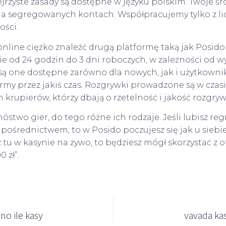
jrzyste zasady są dostępne w języku polskim. Twoje śr
 segregowanych kontach. Współpracujemy tylko z l
ości.
nline ciężko znaleźć drugą platformę taką jak Posido
e od 24 godzin do 3 dni roboczych, w zależności od w
 są one dostępne zarówno dla nowych, jak i użytkowni
ormy przez jakiś czas. Rozgrywki prowadzone są w czas
krupierów, którzy dbają o rzetelność i jakość rozgryw
stwo gier, do tego różne ich rodzaje. Jeśli lubisz re
 pośrednictwem, to w Posido poczujesz się jak u siebi
 tu w kasynie na żywo, to będziesz mógł skorzystać z 
 zł”.
no ile kasy
vavada ka