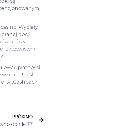
odki są
icencjonowanymi
 casino. Wypłaty
ybranej opcji
ków, którzy
ie rzeczywistym
ki.
gulować płatności
e w domu! Jeśli
oferty „Cashback
PRÓXIMO
syno opinie 77