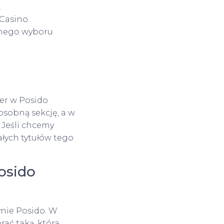
.
 Casino.
ełnego wyboru
ier w Posido
osobną sekcję, a w
 Jeśli chcemy
łych tytułów tego
osido
nie Posido. W
ać taką, która