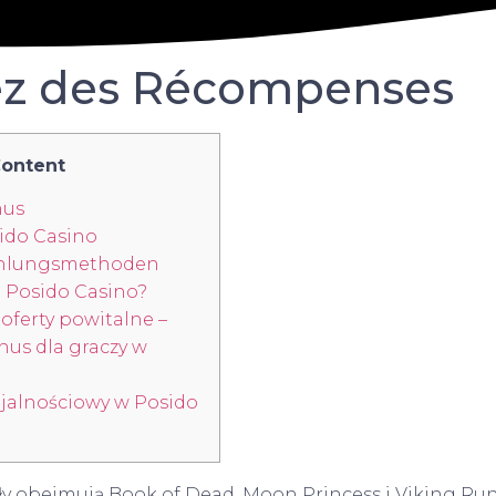
z des Récompenses
ontent
nus
sido Casino
hlungsmethoden
t Posido Casino?
oferty powitalne –
nus dla graczy w
jalnościowy w Posido
y obejmują Book of Dead, Moon Princess i Viking Rune