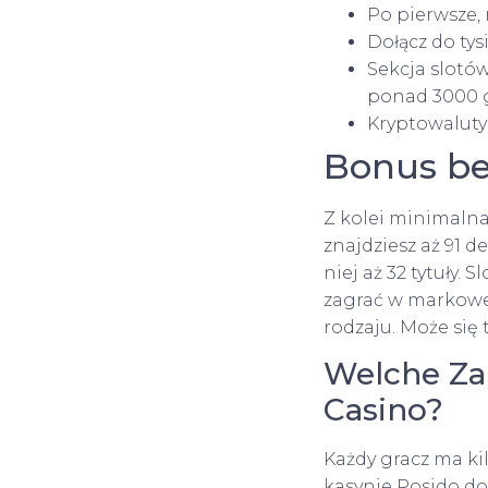
Po pierwsze, 
Dołącz do tys
Sekcja slotó
ponad 3000 g
Kryptowaluty
Bonus be
Z kolei minimalna
znajdziesz aż 91 
niej aż 32 tytuły.
zagrać w markowe 
rodzaju. Może się 
Welche Za
Casino?
Każdy gracz ma k
kasynie Posido do