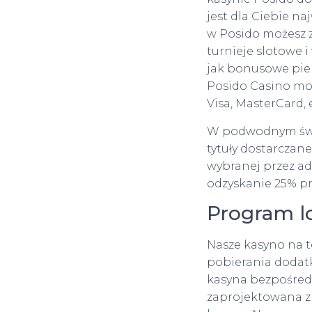
jest dla Ciebie n
w Posido możesz z
turnieje slotowe 
jak bonusowe pien
Posido Casino mog
Visa, MasterCard, 
W podwodnym świe
tytuły dostarczane
wybranej przez ad
odzyskanie 25% p
Program l
Nasze kasyno na t
pobierania dodat
kasyna bezpośredn
zaprojektowana z