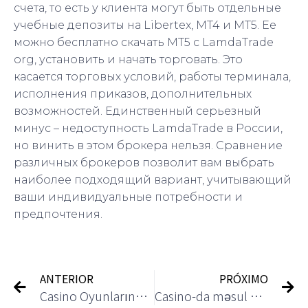
счета, то есть у клиента могут быть отдельные
учебные депозиты на Libertex, MT4 и МТ5. Ее
можно бесплатно скачать МТ5 с LamdaTrade
org, установить и начать торговать. Это
касается торговых условий, работы терминала,
исполнения приказов, дополнительных
возможностей. Единственный серьезный
минус – недоступность LamdaTrade в России,
но винить в этом брокера нельзя. Сравнение
различных брокеров позволит вам выбрать
наиболее подходящий вариант, учитывающий
ваши индивидуальные потребности и
предпочтения.
ANTERIOR
PRÓXIMO
Casino Oyunlarında Strateji ve Şansın Dengesi
Casino-da məsul qazanc təşəbbüslərinin təsiri