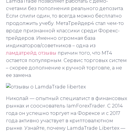
LamdaTrade позволяет работать с демо-
счетами без пополнения реального депозита.
Если слили один, то всегда можно бесплатно
продолжить учебу. МетаТрейдер4 стал чем-то
вроде признанной классики среди Форекс-
трейдеров. Именно огромная база
индикаторов/советников – одна из
ламдатрейд отзывы
причин того, что МТ4
остается популярным. Сервис торговых систем
– скорее дополнение к ручной торговле, а не
ее замена.
Николай — опытный специалист в финансовых
рынках и сооснователь IamForexTrader. С 2014
года он успешно торгует на Форексе и с 2017
года активно участвует в криптовалютном
рынке. Узнайте, почему LamdaTrade Libertex —