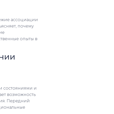
вежие ассоциации
ясняет, почему
ие
ственные опыты в
ании
и состояниями и
ает возможность
ния. Передний
оциональные