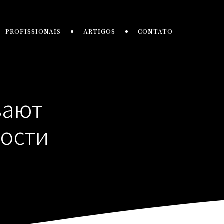
PROFISSIONAIS
ARTIGOS
CONTATO
вают
ости