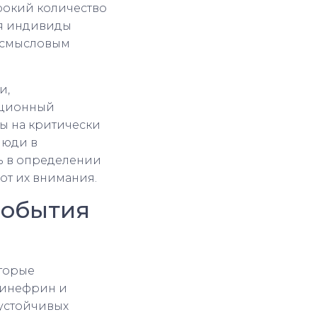
рокий количество
я индивиды
и смысловым
и,
люционный
ы на критически
люди в
ь в определении
от их внимания.
события
торые
пинефрин и
 устойчивых