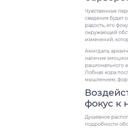
Чувственные пер
сведения будет о
радость, его фок
окружающей обст
изменений, кото
Амигдала, архаи
наличие эмоцион
рационального ан
Лобная кора пос
мышлением, форм
Воздейс
фокус к
Душевное распол
подробности обс