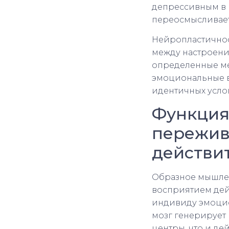
депрессивным в 
переосмысливает
Нейропластичнос
между настроени
определенные ме
эмоциональные в
идентичных усло
Функция
пережив
действи
Образное мышлен
восприятием дей
индивиду эмоцио
мозг генерирует
центры, что и д