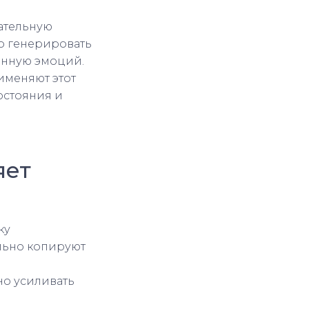
ательную
o генерировать
енную эмоций.
именяют этот
остояния и
яет
ку
льно копируют
но усиливать