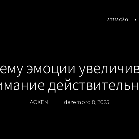
ATUAÇÃO
ему эмоции увеличи
имание действительн
AOXEN
dezembro 8, 2025