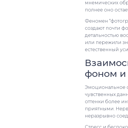
мнемических обра
полнее оно остае
Феномен “фотогр
создают почти ф
детальностью во
или пережили зна
естественный ус
Взаимос
фоном и
Эмоциональное с
чувственных дан
оттенки более и
приятными. Нер
неразрывно соед
Стресс и беспоко