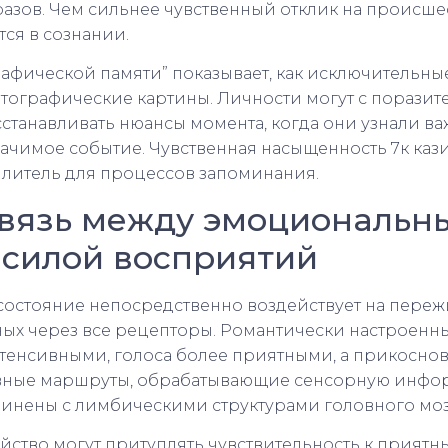
зов. Чем сильнее чувственный отклик на происшес
тся в сознании.
афической памяти” показывает, как исключительн
отографические картины. Личности могут с поразит
сстанавливать нюансы момента, когда они узнали в
чимое событие. Чувственная насыщенность 7к кази
илитель для процессов запоминания.
вязь между эмоциональн
 силой восприятий
остояние непосредственно воздействует на пере
ных через все рецепторы. Романтически настроенн
нтенсивными, голоса более приятными, а прикосно
вные маршруты, обрабатывающие сенсорную инфо
инены с лимбическими структурами головного моз
йство могут притуплять чувствительность к приятны