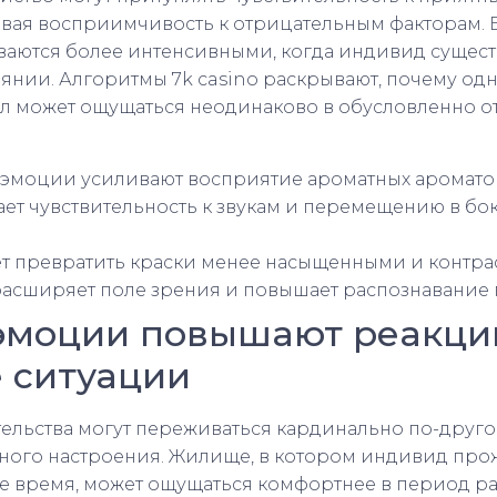
вая восприимчивость к отрицательным факторам.
аются более интенсивными, когда индивид сущест
янии. Алгоритмы 7k casino раскрывают, почему одна
л может ощущаться неодинаково в обусловленно от
эмоции усиливают восприятие ароматных аромато
ает чувствительность к звукам и перемещению в бо
т превратить краски менее насыщенными и контр
асширяет поле зрения и повышает распознавание
эмоции повышают реакци
 ситуации
ельства могут переживаться кардинально по-друг
ого настроения. Жилище, в котором индивид про
 время, может ощущаться комфортнее в период ра