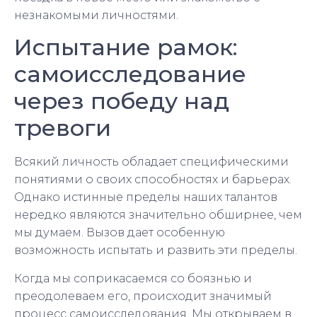
незнакомыми личностями.
Испытание рамок:
самоисследование
через победу над
тревоги
Всякий личность обладает специфическими
понятиями о своих способностях и барьерах.
Однако истинные пределы наших талантов
нередко являются значительно обширнее, чем
мы думаем. Вызов дает особенную
возможность испытать и развить эти пределы.
Когда мы соприкасаемся со боязнью и
преодолеваем его, происходит значимый
процесс самоисследования. Мы открываем в