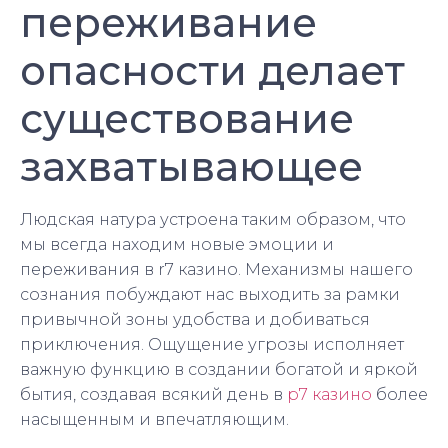
переживание
опасности делает
существование
захватывающее
Людская натура устроена таким образом, что
мы всегда находим новые эмоции и
переживания в r7 казино. Механизмы нашего
сознания побуждают нас выходить за рамки
привычной зоны удобства и добиваться
приключения. Ощущение угрозы исполняет
важную функцию в создании богатой и яркой
бытия, создавая всякий день в
р7 казино
более
насыщенным и впечатляющим.