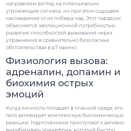
направляем взгляд на потенциально
угрожающие сигналы, но при этом ощущаем
наслаждение от их победы над. Этот парадокс
объясняется эволюционной потребностью
развития способностей выживания через
упражнения в сравнительно безопасных
обстоятельствах в р7 казино.
Физиология вызова:
адреналин, допамин и
биохимия острых
эмоций
Когда личность попадает в опасной среде, его
тело активирует комплексную биохимическую
реакцию. Надпочечники приступают к активно
вырабатывать эпинефрин, который быстро