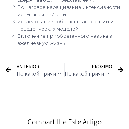
сдерживающих представлений
Пошаговое наращивание интенсивности
испытания в r7 казино
Исследование собственных реакций и
поведенческих моделей
Включение приобретенного навыка в
ежедневную жизнь
ANTERIOR
PRÓXIMO
По какой причине переживание риска делает жизнь увлекательнее
По какой причине предвкушение результата порождает внутреннее беспокойство
Compartilhe Este Artigo