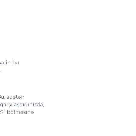
Gəlin bu
.
Bu, adətən
qarşılaşdığınızda,
z?” bölməsinə