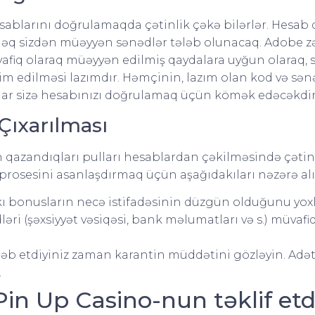
sablarını doğrulamaqda çətinlik çəkə bilərlər. Hesa
əq sizdən müəyyən sənədlər tələb olunacaq. Adobe zər
vafiq olaraq müəyyən edilmiş qaydalara uyğun olaraq, 
im edilməsi lazımdır. Həmçinin, lazım olan kod və sən
nlar sizə hesabınızı doğrulamaq üçün kömək edəcəkdir
 Çıxarılması
n qazandıqları pulları hesablardan çəkilməsində çətinl
 prosesini asanlaşdırmaq üçün aşağıdakıları nəzərə alı
ı bonusların necə istifadəsinin düzgün olduğunu yoxl
ləri (şəxsiyyət vəsiqəsi, bank məlumatları və s.) müva
ləb etdiyiniz zaman karantin müddətini gözləyin. Ad
.
in Up Casino-nun təklif etd