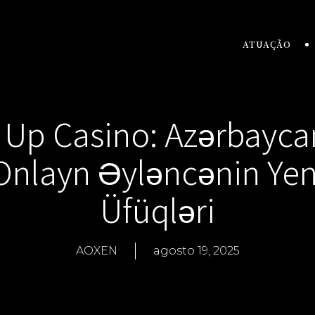
ATUAÇÃO
 Up Casino: Azərbayc
Onlayn Əyləncənin Yen
Üfüqləri
AOXEN
agosto 19, 2025