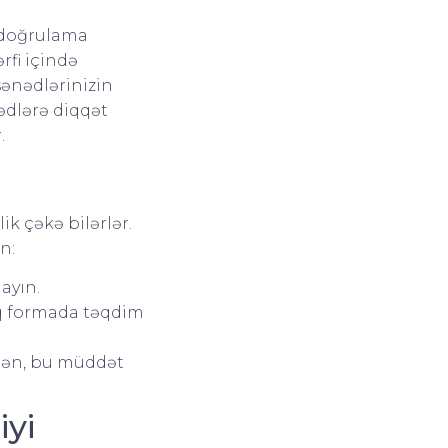
b doğrulama
fi içində
sənədlərinizin
ədlərə diqqət
.
ik çəkə bilərlər.
n:
ayın.
fiq formada təqdim
ətən, bu müddət
iyi