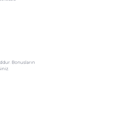
ddur. Bonusların
iniz.