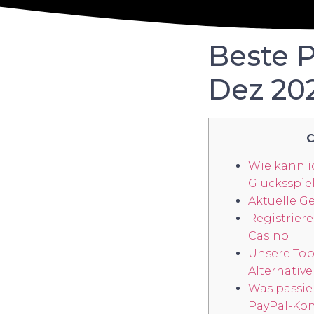
Beste P
Dez 20
C
Wie kann i
Glücksspie
Aktuelle G
Registriere
Casino
Unsere Top
Alternativ
Was passie
PayPal-Kon