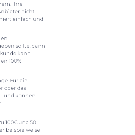
ern. Ihre
Anbieter nicht
niert einfach und
gen
geben sollte, dann
eukunde kann
nen 100%
ge. Für die
r oder das
t – und können
r
zu 100€ und 50
er beispielweise