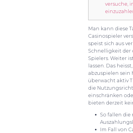
versuche, i
einzuzahle
Man kann diese Ta
Casinospieler vers
speist sich aus v
Schnelligkeit de
Spielers. Weiter i
lassen. Das heiss
abzuspielen sein 
überwacht aktiv 
die Nutzungsricht
einschränken oder
bieten derzeit ke
So fallen di
Auszahlungsl
Im Fall von 