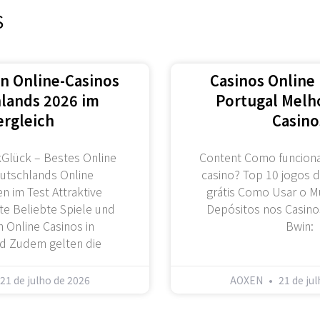
S
en Online-Casinos
Casinos Online
lands 2026 im
Portugal Melh
ergleich
Casino
Glück – Bestes Online
Content Como funcion
utschlands Online
casino? Top 10 jogos d
n im Test Attraktive
grátis Como Usar o M
e Beliebte Spiele und
Depósitos nos Casino
n Online Casinos in
Bwin:
d Zudem gelten die
21 de julho de 2026
AOXEN
21 de ju