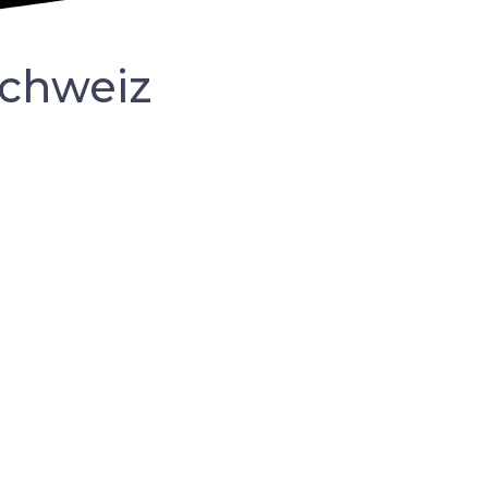
Schweiz