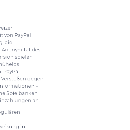
eizer
eit von PayPal
, die
r Anonymität des
Version spielen
 mühelos
. PayPal
i Verstößen gegen
zinformationen –
ine Spielbanken
Einzahlungen an.
regulären
weisung in