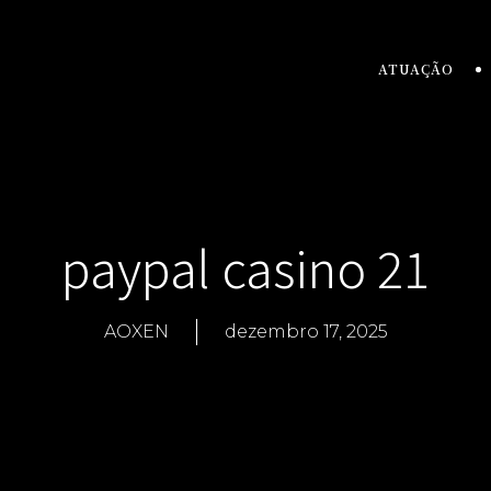
ATUAÇÃO
paypal casino 21
AOXEN
dezembro 17, 2025