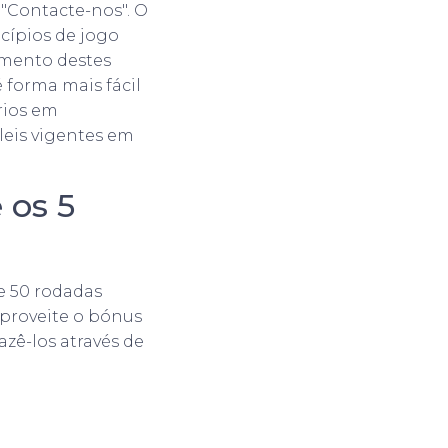
 "Contacte-nos". O
cípios de jogo
imento destes
 forma mais fácil
rios em
leis vigentes em
 os 5
e 50 rodadas
aproveite o bónus
azê-los através de