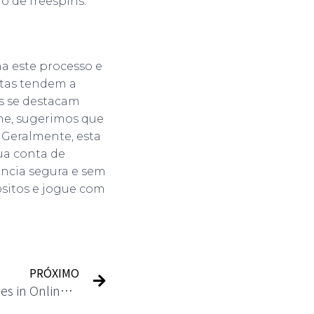
 de freespins.
a este processo e
stas tendem a
is se destacam
ne, sugerimos que
 Geralmente, esta
ua conta de
ência segura e sem
ósitos e jogue com
PRÓXIMO
The Rise of Live Dealer Games in Online Casinos