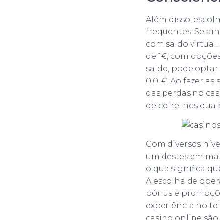
Além disso, escol
frequentes. Se ain
com saldo virtual.
de 1€, com opções
saldo, pode optar 
0.01€. Ao fazer a
das perdas no cas
de cofre, nos qua
Com diversos níve
um destes em mai
o que significa q
A escolha de oper
bónus e promoçõe
experiência no tel
casino online são 