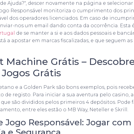
a de Ajuda?", descer novamente na página e selecionar
Jogo Responsável monitoriza o cumprimento dos prin
vel dos operadores licenciados. Em caso de incumpr
enviar-nos um email dando conta da ocorrência. Esta é
rtugal
de se manter a si e aos dados pessoais e bancá
stá a apostar em marcas fiscalizadas, e que seguem as 
t Machine Grátis – Descobre
 Jogos Grátis
tano e a Golden Park são bons exemplos, pois receb
 de registo. Para iniciar a sua aventura pelo casino, 
que são divididos pelos primeiros 4 depósitos. Pode f
mento, entre eles estão o MB Way, Neteller e Skrill.
e Jogo Responsável: Jogar com
ia e Segurança