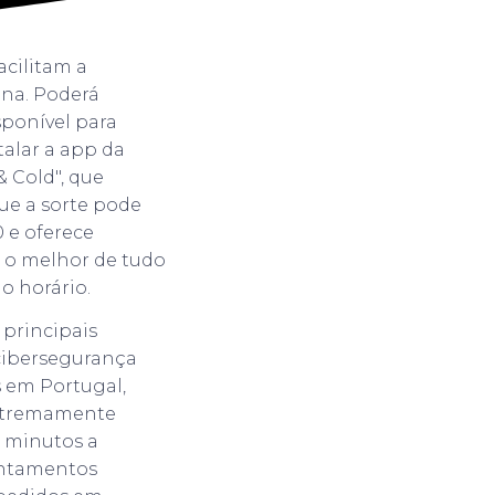
acilitam a
ina. Poderá
sponível para
alar a app da
 Cold", que
ue a sorte pode
0 e oferece
E o melhor de tudo
o horário.
 principais
cibersegurança
 em Portugal,
extremamente
 minutos a
vantamentos