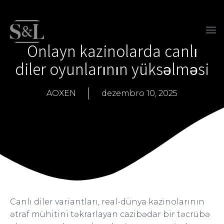
Onlayn kazinolarda canlı
diler oyunlarının yüksəlməsi
AOXEN
dezembro 10, 2025
Canlı diler variantları, real-dünya kazinolarının
ətraf mühitini təkrarlayan cazibədar bir təcrübə