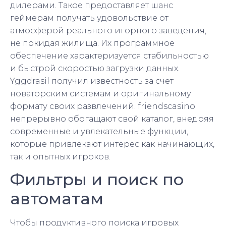
дилерами. Такое предоставляет шанс
геймерам получать удовольствие от
атмосферой реального игорного заведения,
не покидая жилища. Их программное
обеспечение характеризуется стабильностью
и быстрой скоростью загрузки данных.
Yggdrasil получил известность за счет
новаторским системам и оригинальному
формату своих развлечений. friendscasino
непрерывно обогащают свой каталог, внедряя
современные и увлекательные функции,
которые привлекают интерес как начинающих,
так и опытных игроков.
Фильтры и поиск по
автоматам
Чтобы продуктивного поиска игровых