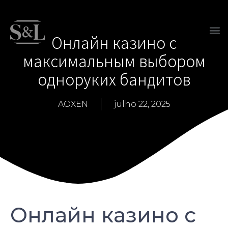
Онлайн казино с
максимальным выбором
одноруких бандитов
AOXEN
julho 22, 2025
Онлайн казино с