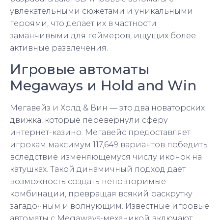
увлекательными сюжетами и уникальными
героями, что делает их в частности
заманчивыми для геймеров, ищущих более
активные развлечения.
Игровые автоматы
Megaways и Hold and Win
Мегавейз и Холд & Вин — это два новаторских
движка, которые перевернули сферу
интернет-казино. Мегавейс предоставляет
игрокам максимум 117,649 вариантов победить
вследствие изменяющемуся числу иконок на
катушках. Такой динамичный подход дает
возможность создать неповторимые
комбинации, превращая всякий раскрутку
загадочным и волнующим. Известные игровые
автоматы с Megaways-механикой включают