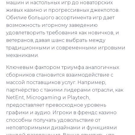
машин и настольных игр до новаторских
живых казино и прогрессивных джекпотов.
Обилие большого ассортимента игр дает
возможность игорному заведению
удовлетворить требования как новичков, и
ветеранов, давая шанс выбрать между
традиционными и современными игровыми
механиками.
Ключевым фактором триумфа аналогичных
сборников становится взаимодействие с
массой поставщиков услуг. Например,
партнёрство с такими лидерами отрасли, как
NetEnt, Microgaming и Playtech,
предоставляет превосходное уровень
графики и аудио. Игроки в френдс казино
способны получать удовольствие от
неповторимыми дизайнами и функциями