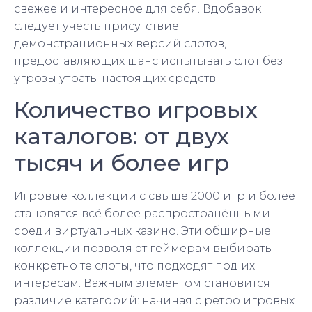
свежее и интересное для себя. Вдобавок
следует учесть присутствие
демонстрационных версий слотов,
предоставляющих шанс испытывать слот без
угрозы утраты настоящих средств.
Количество игровых
каталогов: от двух
тысяч и более игр
Игровые коллекции с свыше 2000 игр и более
становятся всё более распространёнными
среди виртуальных казино. Эти обширные
коллекции позволяют геймерам выбирать
конкретно те слоты, что подходят под их
интересам. Важным элементом становится
различие категорий: начиная с ретро игровых