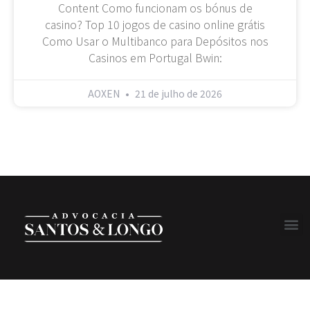
Content Como funcionam os bónus de
casino? Top 10 jogos de casino online grátis
Como Usar o Multibanco para Depósitos nos
Casinos em Portugal Bwin:
AOXEN
21 de julho de 2026