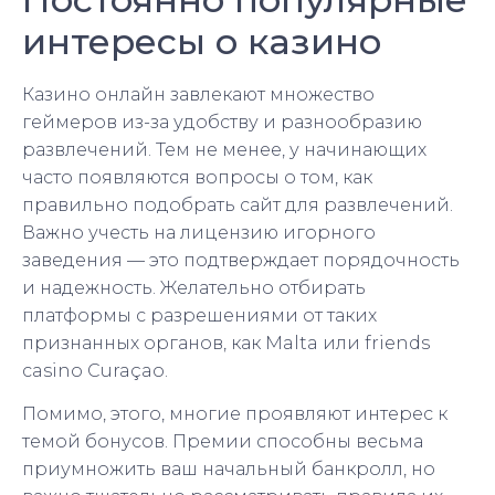
интересы о казино
Казино онлайн завлекают множество
геймеров из-за удобству и разнообразию
развлечений. Тем не менее, у начинающих
часто появляются вопросы о том, как
правильно подобрать сайт для развлечений.
Важно учесть на лицензию игорного
заведения — это подтверждает порядочность
и надежность. Желательно отбирать
платформы с разрешениями от таких
признанных органов, как Malta или friends
casino Curaçao.
Помимо, этого, многие проявляют интерес к
темой бонусов. Премии способны весьма
приумножить ваш начальный банкролл, но