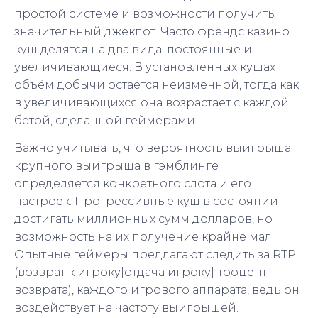
простой системе и возможности получить
значительный джекпот. Часто френдс казино
куш делятся на два вида: постоянные и
увеличивающиеся. В установленных кушах
объём добычи остаётся неизменной, тогда как
в увеличивающихся она возрастает с каждой
бетой, сделанной геймерами.
Важно учитывать, что вероятность выигрыша
крупного выигрыша в гэмблинге
определяется конкретного слота и его
настроек. Прогрессивные куш в состоянии
достигать миллионных сумм долларов, но
возможность на их получение крайне мал.
Опытные геймеры предлагают следить за RTP
(возврат к игроку|отдача игроку|процент
возврата), каждого игрового аппарата, ведь он
воздействует на частоту выигрышей.