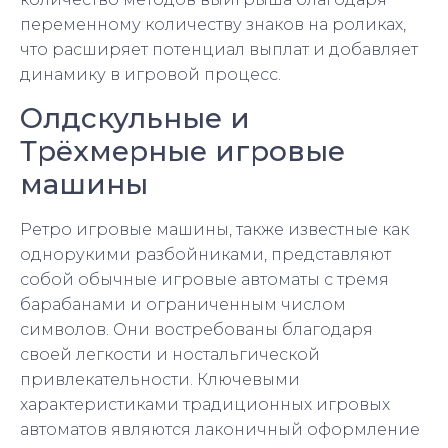
переменному количеству знаков на роликах,
что расширяет потенциал выплат и добавляет
динамику в игровой процесс.
Олдскульные и
Трёхмерные игровые
машины
Ретро игровые машины, также известные как
однорукими разбойниками, представляют
собой обычные игровые автоматы с тремя
барабанами и ограниченным числом
символов. Они востребованы благодаря
своей легкости и ностальгической
привлекательности. Ключевыми
характеристиками традиционных игровых
автоматов являются лаконичный оформление