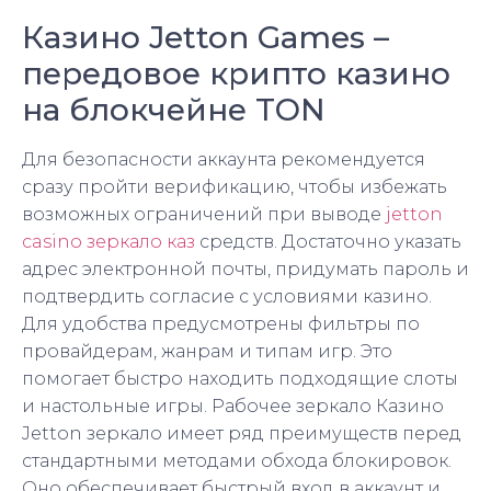
Казино Jetton Games –
передовое крипто казино
на блокчейне TON
Для безопасности аккаунта рекомендуется
сразу пройти верификацию, чтобы избежать
возможных ограничений при выводе
jetton
casino зеркало каз
средств. Достаточно указать
адрес электронной почты, придумать пароль и
подтвердить согласие с условиями казино.
Для удобства предусмотрены фильтры по
провайдерам, жанрам и типам игр. Это
помогает быстро находить подходящие слоты
и настольные игры. Рабочее зеркало Казино
Jetton зеркало имеет ряд преимуществ перед
стандартными методами обхода блокировок.
Оно обеспечивает быстрый вход в аккаунт и