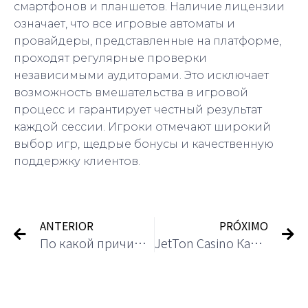
смартфонов и планшетов. Наличие лицензии
означает, что все игровые автоматы и
провайдеры, представленные на платформе,
проходят регулярные проверки
независимыми аудиторами. Это исключает
возможность вмешательства в игровой
процесс и гарантирует честный результат
каждой сессии. Игроки отмечают широкий
выбор игр, щедрые бонусы и качественную
поддержку клиентов.
ANTERIOR
PRÓXIMO
По какой причине чувства временами одерживают верх над разум
JetTon Casino Казино и ставки с Telegram и блокчейном TON