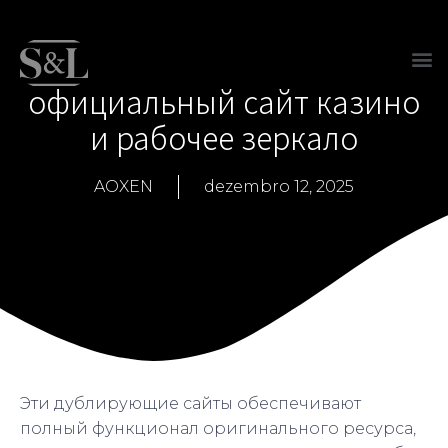
официальный сайт казино
и рабочее зеркало
AOXEN
dezembro 12, 2025
Эти дублирующие сайты обеспечивают
полный функционал оригинального ресурса,