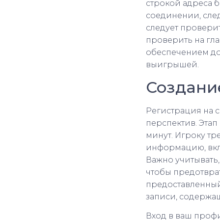
строкой адреса 
соединении, сле
следует провери
проверить на гла
обеспечением д
выигрышей.
Создание
Регистрация на с
перспектив. Эта
минут. Игроку т
информацию, вкл
Важно учитывать,
чтобы предотврат
предоставленный
записи, содержа
Вход в ваш проф