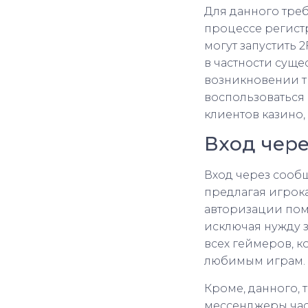
Для данного треб
процессе регистр
могут запустить 
в частности суще
возникновении т
воспользоваться
клиентов казино,
Вход чере
Вход через сооб
предлагая игрок
авторизации пом
исключая нужду 
всех геймеров, 
любимым играм.
Кроме, данного, 
мессенджеры час