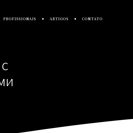
PROFISSIONAIS
ARTIGOS
CONTATO
 с
ми