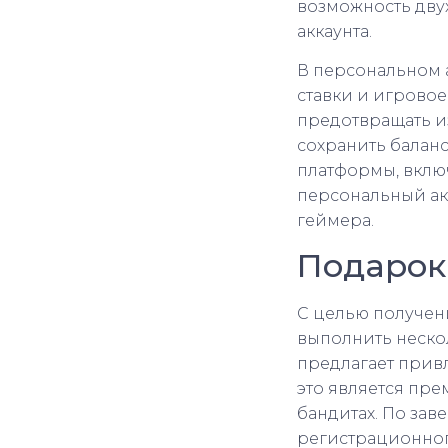
возможность дву
аккаунта.
В персональном а
ставки и игровое
предотвращать из
сохранить балан
платформы, включ
персональный акк
геймера.
Подарок 
С целью получени
выполнить нескол
предлагает прив
это является пре
бандитах. По за
регистрационног