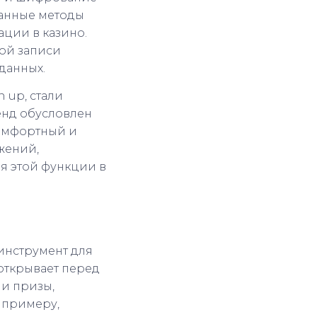
ванные методы
ации в казино.
ой записи
данных.
 up, стали
енд обусловлен
омфортный и
жений,
я этой функции в
инструмент для
открывает перед
 и призы,
 примеру,