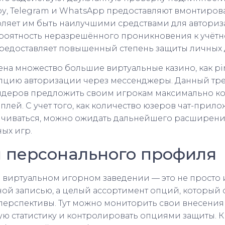
ру, Telegram и WhatsApp предоставляют вмонтиро
оляет им быть наилучшими средствами для авториз
ероятность неразрешённого проникновения к учётн
предоставляет повышенный степень защиты личных 
а множество большие виртуальные казино, как pin
пцию авторизации через мессенджеры. Данный тр
йдеров предложить своим игрокам максимально к
лей. С учет того, как количество юзеров чат-прило
чиваться, можно ожидать дальнейшего расширени
ых игр.
 персонального профиля
в виртуальном игорном заведении — это не просто 
ной записью, а целый ассортимент опций, который 
перспективы. Тут можно мониторить свои внесения
ую статистику и контролировать опциями защиты. К