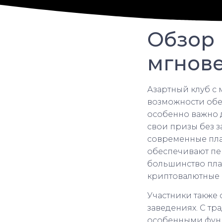
Обзор 
мгнов
Азартный клуб с
возможности обе
особенно важно 
свои призы без з
современные плате
обеспечивают пер
большинство пла
криптовалютные 
Участники также
заведениях. С т
особенными функ