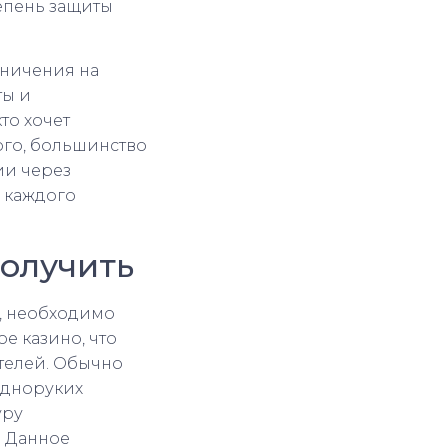
епень защиты
аничения на
ты и
то хочет
ого, большинство
ии через
я каждого
получить
о, необходимо
е казино, что
телей. Обычно
одноруких
уру
. Данное