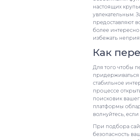
настоящих крупь
увлекательным. 
предоставляют в
более интересной
избежать неприя
Как пере
Для того чтобы п
придерживаться н
стабильное интер
процессе открыти
поисковик вашег
платформы облад
волнуйтесь, если
При подбора сайт
безопасность ваш