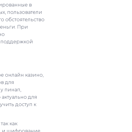
мированные в
ых, пользователи
то обстоятельство
деньги. При
но
с поддержкой
е онлайн казино,
ов для
у пинап,
 актуально для
чить доступ к
так как
и и шифрование