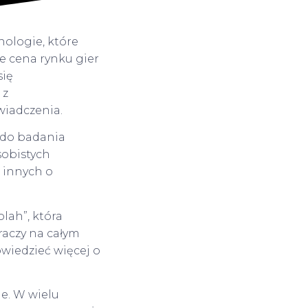
nologie, które
e cena rynku gier
się
 z
iadczenia.
) do badania
sobistych
 innych o
lah”, która
raczy na całym
wiedzieć więcej o
ne. W wielu