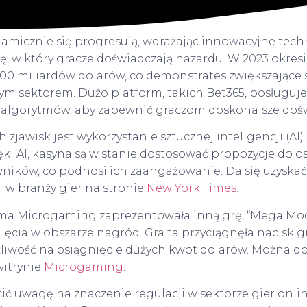
amicznie się progresują, wdrażając innowacyjne tech
, w który gracze doświadczają hazardu. W 2023 okresi
100 miliardów dolarów, co demonstrates zwiększające 
ym sektorem. Dużo platform, takich Bet365, posługuje
lgorytmów, aby zapewnić graczom doskonalsze dośw
 zjawisk jest wykorzystanie sztucznej inteligencji (AI
ięki AI, kasyna są w stanie dostosować propozycje do o
ików, co podnosi ich zaangażowanie. Da się uzyskać
 w branży gier na stronie
New York Times
.
rma Microgaming zaprezentowała inną grę, “Mega Moo
ięcia w obszarze nagród. Gra ta przyciągnęła nacisk g
żliwość na osiągnięcie dużych kwot dolarów. Można do
witrynie
Microgaming
.
ić uwagę na znaczenie regulacji w sektorze gier onli