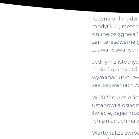
Kasyna online dyn
modyfikują metodę
online osiągnęła 
zainteresowanie t
zaawansowanych a
Jednym z istotnych
reakcji graczy. Dz
wymagań użytkown
zastosowaniach AI
W 2022 okresie fi
ustanowiła osiągn
świecie, dając mo
ich zmianach na 
Warto także zwróc