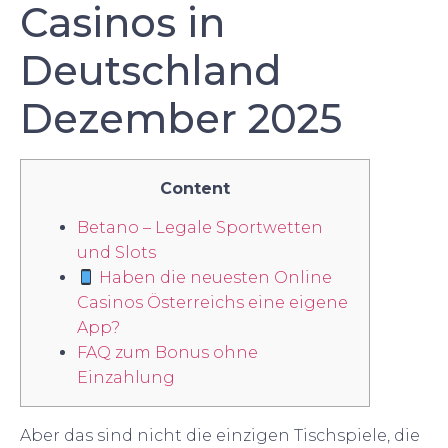
Casinos in
Deutschland
Dezember 2025
Content
Betano – Legale Sportwetten
und Slots
Haben die neuesten Online
Casinos Österreichs eine eigene
App?
FAQ zum Bonus ohne
Einzahlung
Aber das sind nicht die einzigen Tischspiele, die