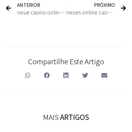
ANTERIOR
PRÓXIMO
neue casino online 176
neues online casinos 31
Compartilhe Este Artigo
MAIS
ARTIGOS