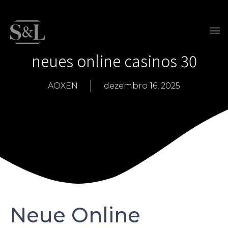
neues online casinos 30
AOXEN
dezembro 16, 2025
Neue Online