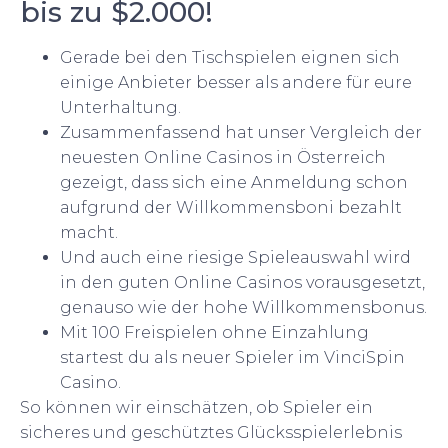
bis zu $2.000!
Gerade bei den Tischspielen eignen sich
einige Anbieter besser als andere für eure
Unterhaltung.
Zusammenfassend hat unser Vergleich der
neuesten Online Casinos in Österreich
gezeigt, dass sich eine Anmeldung schon
aufgrund der Willkommensboni bezahlt
macht.
Und auch eine riesige Spieleauswahl wird
in den guten Online Casinos vorausgesetzt,
genauso wie der hohe Willkommensbonus.
Mit 100 Freispielen ohne Einzahlung
startest du als neuer Spieler im VinciSpin
Casino.
So können wir einschätzen, ob Spieler ein
sicheres und geschütztes Glücksspielerlebnis