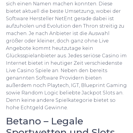
sich einen Namen machen konnten. Diese
bietet aktuell die beste Umsetzung, wobei der
Software Hersteller NetEnt gerade dabei ist
aufzuholen und Evolution den Thron streitig zu
machen. Je nach Anbieter ist die Auswahl
größer oder kleiner, doch ganz ohne Live
Angebote kommt heutzutage kein
Glücksspielanbieter aus. Jedes seriöse Casino im
Internet bietet in heutiger Zeit verschiedenste
Live Casino Spiele an. Neben den bereits
genannten Software Providern bieten
außerdem noch Playtech, IGT, Blueprint Gaming
sowie Random Logic beliebte Jackpot Slots an.
Denn keine andere Spielkategorie bietet so
hohe Echtgeld Gewinne.
Betano – Legale
Sportwetten und Slots