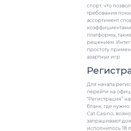
спорт, что позво
требования покид
ассортимент спор
коэффициентами.
платформы, такие
решением. Интег
простоту примене
азартных игр.
Регистр
Для начала реги
перейти на офиц
“Регистрация” на
бланк, где нужно
Cat Casino, возм
запрашивают дока
исполнилось 18 л