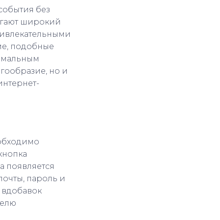
 события без
лагают широкий
привлекательными
ие, подобные
тимальным
гообразие, но и
интернет-
еобходимо
кнопка
ка появляется
почты, пароль и
о вдобавок
телю