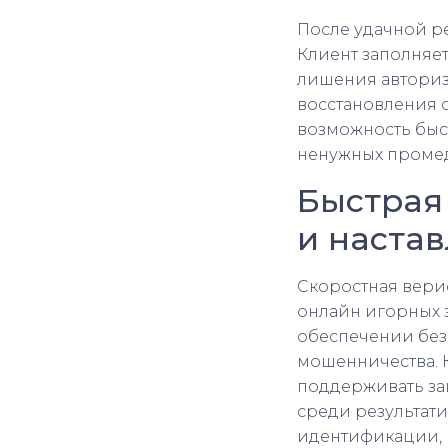
После удачной ре
Клиент заполняет
лишения авториз
восстановления с
возможность быст
ненужных проме
Быстрая
и наста
Скоростная вери
онлайн игорных з
обеспечении бе
мошенничества. 
поддерживать за
среди результат
идентификации, к