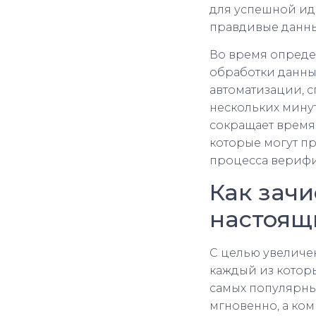
для успешной ид
правдивые данны
Во время определ
обработки данны
автоматизации, 
нескольких мину
сокращает время
которые могут п
процесса верифи
Как зачи
настоящ
С целью увеличен
каждый из котор
самых популярны
мгновенно, а ко