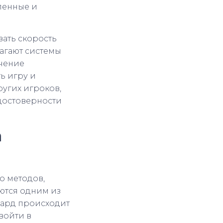
ленные и
вать скорость
агают системы
ечение
ь игру и
угих игроков,
 достоверности
а
о методов,
ются одним из
кард происходит
войти в