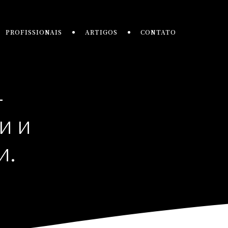
PROFISSIONAIS
ARTIGOS
CONTATO
-
и и
и.