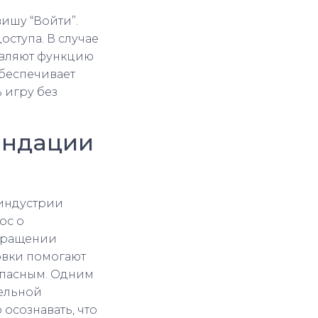
ишу “Войти”.
оступа. В случае
авляют функцию
обеспечивает
 игру без
ендации
 индустрии
ос о
вращении
овки помогают
опасным. Одним
тельной
осознавать, что