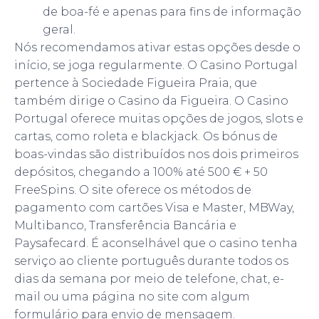
de boa-fé e apenas para fins de informação
geral.
Nós recomendamos ativar estas opções desde o
início, se joga regularmente. O Casino Portugal
pertence à Sociedade Figueira Praia, que
também dirige o Casino da Figueira. O Casino
Portugal oferece muitas opções de jogos, slots e
cartas, como roleta e blackjack. Os bónus de
boas-vindas são distribuídos nos dois primeiros
depósitos, chegando a 100% até 500 € + 50
FreeSpins. O site oferece os métodos de
pagamento com cartões Visa e Master, MBWay,
Multibanco, Transferência Bancária e
Paysafecard. É aconselhável que o casino tenha
serviço ao cliente português durante todos os
dias da semana por meio de telefone, chat, e-
mail ou uma página no site com algum
formulário para envio de mensagem.