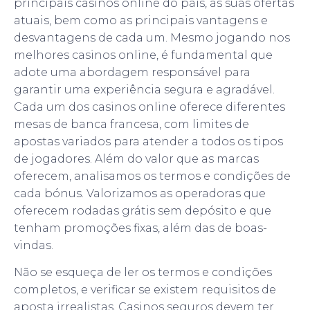
principais casinos online do país, as suas ofertas
atuais, bem como as principais vantagens e
desvantagens de cada um. Mesmo jogando nos
melhores casinos online, é fundamental que
adote uma abordagem responsável para
garantir uma experiência segura e agradável.
Cada um dos casinos online oferece diferentes
mesas de banca francesa, com limites de
apostas variados para atender a todos os tipos
de jogadores. Além do valor que as marcas
oferecem, analisamos os termos e condições de
cada bónus. Valorizamos as operadoras que
oferecem rodadas grátis sem depósito e que
tenham promoções fixas, além das de boas-
vindas.
Não se esqueça de ler os termos e condições
completos, e verificar se existem requisitos de
aposta irrealistas. Casinos seguros devem ter