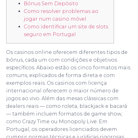
Bónus Sem Depósito
Como resolver problemas ao
jogar num casino móvel
Como identificar um site de slots
seguro em Portugal
Os casinos online oferecem diferentes tipos de
bónus, cada um com condições e objetivos
específicos. Abaixo estão os cinco formatos mais
comuns, explicados de forma direta e com
exemplos reais. Os casinos com licença
internacional oferecem o maior número de
jogos ao vivo. Além das mesas clássicas com
dealers reais — como roleta, blackjack e bacará
— também incluem formatos de game show,
como Crazy Time ou Monopoly Live. Em
Portugal, os operadores licenciados devem
cumprir normas técnicas e jurídicas rigorosas,