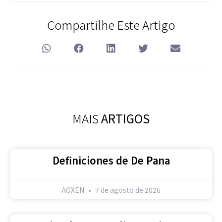
Compartilhe Este Artigo
MAIS
ARTIGOS
Definiciones de De Pana
AOXEN
7 de agosto de 2026