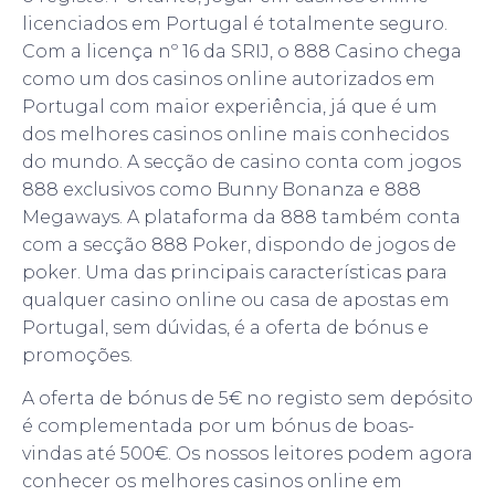
licenciados em Portugal é totalmente seguro.
Com a licença nº 16 da SRIJ, o 888 Casino chega
como um dos casinos online autorizados em
Portugal com maior experiência, já que é um
dos melhores casinos online mais conhecidos
do mundo. A secção de casino conta com jogos
888 exclusivos como Bunny Bonanza e 888
Megaways. A plataforma da 888 também conta
com a secção 888 Poker, dispondo de jogos de
poker. Uma das principais características para
qualquer casino online ou casa de apostas em
Portugal, sem dúvidas, é a oferta de bónus e
promoções.
A oferta de bónus de 5€ no registo sem depósito
é complementada por um bónus de boas-
vindas até 500€. Os nossos leitores podem agora
conhecer os melhores casinos online em