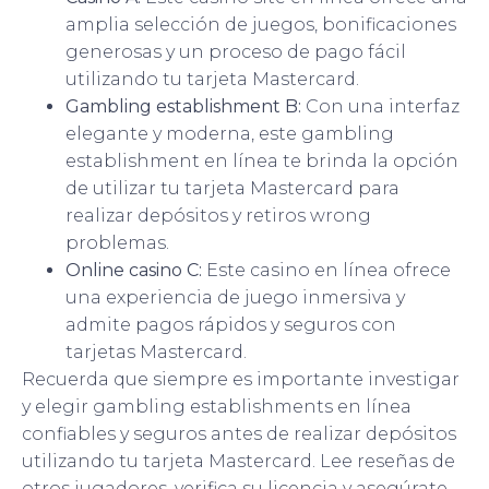
amplia selección de juegos, bonificaciones
generosas y un proceso de pago fácil
utilizando tu tarjeta Mastercard.
Gambling establishment B:
Con una interfaz
elegante y moderna, este gambling
establishment en línea te brinda la opción
de utilizar tu tarjeta Mastercard para
realizar depósitos y retiros wrong
problemas.
Online casino C:
Este casino en línea ofrece
una experiencia de juego inmersiva y
admite pagos rápidos y seguros con
tarjetas Mastercard.
Recuerda que siempre es importante investigar
y elegir gambling establishments en línea
confiables y seguros antes de realizar depósitos
utilizando tu tarjeta Mastercard. Lee reseñas de
otros jugadores, verifica su licencia y asegúrate