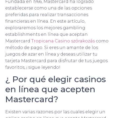
Fundada en 1966, Mastercard ha logrado
establecerse como una de las opciones
preferidas para realizar transacciones
financieras en línea. En este artículo,
exploraremos los mejores gambling
establishments en línea que aceptan
Mastercard
Tropicana
Casino szórakozás
como
método de pago. Si eres un amante de los
juegos de azar en línea y deseas utilizar tu
tarjeta Mastercard para disfrutar de tus juegos
favoritos, ¡ sigue leyendo!
¿ Por qué elegir casinos
en línea que acepten
Mastercard?
Existen varias razones por las cuales elegir un