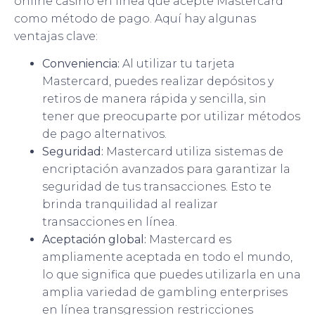
online casino en línea que acepte Mastercard
como método de pago. Aquí hay algunas
ventajas clave:
Conveniencia:
Al utilizar tu tarjeta
Mastercard, puedes realizar depósitos y
retiros de manera rápida y sencilla, sin
tener que preocuparte por utilizar métodos
de pago alternativos.
Seguridad:
Mastercard utiliza sistemas de
encriptación avanzados para garantizar la
seguridad de tus transacciones. Esto te
brinda tranquilidad al realizar
transacciones en línea.
Aceptación global:
Mastercard es
ampliamente aceptada en todo el mundo,
lo que significa que puedes utilizarla en una
amplia variedad de gambling enterprises
en línea transgression restricciones