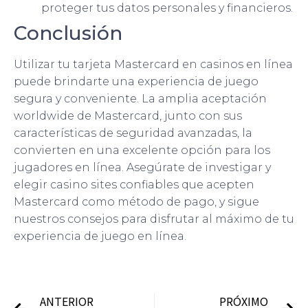
proteger tus datos personales y financieros.
Conclusión
Utilizar tu tarjeta Mastercard en casinos en línea
puede brindarte una experiencia de juego
segura y conveniente. La amplia aceptación
worldwide de Mastercard, junto con sus
características de seguridad avanzadas, la
convierten en una excelente opción para los
jugadores en línea. Asegúrate de investigar y
elegir casino sites confiables que acepten
Mastercard como método de pago, y sigue
nuestros consejos para disfrutar al máximo de tu
experiencia de juego en línea.
ANTERIOR
PRÓXIMO