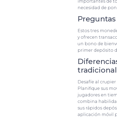
importantes de to
necesidad de poner
Preguntas 
Estos tres monede
y ofrecen transacc
un bono de bienve
primer depósito d
Diferencia
tradicional
Desafíe al crupier
Planifique sus mo
jugadores en tiem
combina habilidad
sus rápidos depósi
aplicación móvil 