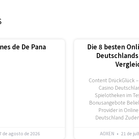
S
ones de De Pana
Die 8 besten Onl
Deutschlands
Verglei
Content DrückGlück –
Casino Deutschla
Spielotheken im Tes
Bonusangebote Belieb
Provider in Online
Deutschland Zudem
7 de agosto de 2026
AOXEN
21 de ju