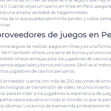
emente de tu nivel de experiencia, seguro que hay 
 ti Cuando elijas un casino en línea en Perú, asegúra
zca una amplia variedad de tragamonedas.
más de lo que puedas permitirte perder, y cobra sie
cias.
proveedores de juegos en P
 forma segura de realizar pagos en línea y es una form
 Skrill también ofrece una serie de bonos y promocio
también ofrece ventajas para los jugadores de casinos
ventos especiales y bonos exclusivos. Skrill es el mét
chos jugadores de casinos peruanos.
el proveedor cuenta con más de 200 opciones de entr
as tecnologías de transmisión de video, reconocimient
icial para brindar a los jugadores la experiencia de jue
pañía opera estudios en todo el mundo, lo que le per
ios idiomas. Los bonos de bienvenida probablemente 