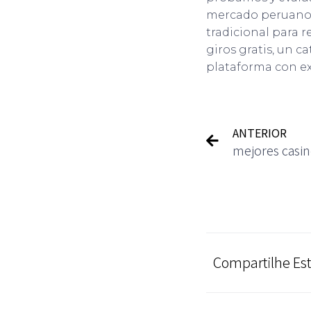
mercado peruano. 
tradicional para 
giros gratis, un 
plataforma con ex
ANTERIOR
mejores casin
Compartilhe Est