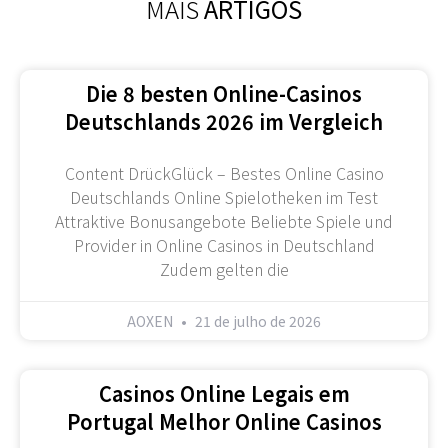
MAIS
ARTIGOS
Die 8 besten Online-Casinos
Deutschlands 2026 im Vergleich
Content DrückGlück – Bestes Online Casino
Deutschlands Online Spielotheken im Test
Attraktive Bonusangebote Beliebte Spiele und
Provider in Online Casinos in Deutschland
Zudem gelten die
AOXEN
21 de julho de 2026
Casinos Online Legais em
Portugal Melhor Online Casinos