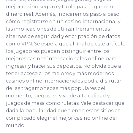
mejor casino seguro y fiable para jugar con
dinero real. Además, indicaremos paso a paso
cómo registrarse en un casino internacional y
las implicaciones de utilizar herramientas
alternas de seguridad y encriptación de datos
como VPN. Se espera que al final de este artículo
los jugadores puedan distinguir entre los
mejores casinos internacionales online para
ingresar y hacer sus depósitos. No olvide que al
tener acceso a los mejores y más modernos
casinos online internacionales podrá disfrutar
de las tragamonedas más populares del
momento, juegos en vivo de alta calidad y
juegos de mesa como ruletas. Vale destacar que,
dada la popularidad que tienen estos sitios es
complicado elegir el mejor casino online del
mundo.