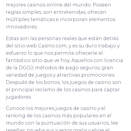
mejores casinos online del mundo. Poseen
reglas simples, son entretenidas, ofrecen
múltiples temáticas e incorporan elementos
innovadores.
Estas son las personas reales que están detrás
del sitio web Casino.com, y es su duro trabajo y
esfuerzo lo que nos permite ofrecerle el
fantástico sitio que ve hoy. Aquellos con licencia
de la DGOJ, métodos de pago seguros, gran
variedad de juegos y atractivas promociones.
Después de los bonos, los juegos de casino son
el principal reclamo de los casinos para captar
jugadores.
Conoce los mejores juegos de casino y el
ranking de los casinos más populares en el
mundo con la puntuación de sus usuarios, lee
reseñas, prueba sus juegos gratis y elige el