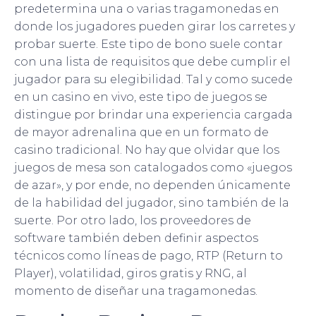
predetermina una o varias tragamonedas en
donde los jugadores pueden girar los carretes y
probar suerte. Este tipo de bono suele contar
con una lista de requisitos que debe cumplir el
jugador para su elegibilidad. Tal y como sucede
en un casino en vivo, este tipo de juegos se
distingue por brindar una experiencia cargada
de mayor adrenalina que en un formato de
casino tradicional. No hay que olvidar que los
juegos de mesa son catalogados como «juegos
de azar», y por ende, no dependen únicamente
de la habilidad del jugador, sino también de la
suerte. Por otro lado, los proveedores de
software también deben definir aspectos
técnicos como líneas de pago, RTP (Return to
Player), volatilidad, giros gratis y RNG, al
momento de diseñar una tragamonedas.