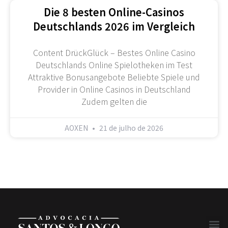
Die 8 besten Online-Casinos
Deutschlands 2026 im Vergleich
Content DrückGlück – Bestes Online Casino
Deutschlands Online Spielotheken im Test
Attraktive Bonusangebote Beliebte Spiele und
Provider in Online Casinos in Deutschland
Zudem gelten die
AOXEN
21 de julho de 2026