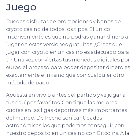
Juego
Puedes disfrutar de promociones y bonos de
crypto casino de todos los tipos. El único
inconveniente es que no podrás ganar dinero al
jugar en estas versiones gratuitas. ¿Crees que
jugar con crypto en un casino es adecuado para
ti? Una vez conviertas tus monedas digitales por
euros, el proceso para poder depositar dinero es
exactamente el mismo que con cualquier otro
método de pago.
Apuesta en vivo o antes del partido y ve jugar a
tus equipos favoritos. Consigue las mejores
cuotas en las ligas deportivas más importantes
del mundo. De hecho son cantidades
astronómicas las que podemos conseguir con
nuestro deposito en un casino con Bitcoins. A la