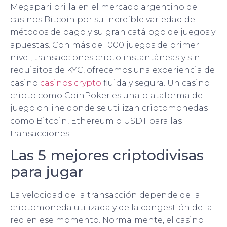
Megapari brilla en el mercado argentino de
casinos Bitcoin por su increíble variedad de
métodos de pago y su gran catálogo de juegos y
apuestas. Con más de 1000 juegos de primer
nivel, transacciones cripto instantáneas y sin
requisitos de KYC, ofrecemos una experiencia de
casino
casinos crypto
fluida y segura. Un casino
cripto como CoinPoker es una plataforma de
juego online donde se utilizan criptomonedas
como Bitcoin, Ethereum o USDT para las
transacciones.
Las 5 mejores criptodivisas
para jugar
La velocidad de la transacción depende de la
criptomoneda utilizada y de la congestión de la
red en ese momento. Normalmente, el casino