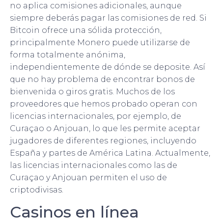
no aplica comisiones adicionales, aunque
siempre deberás pagar las comisiones de red. Si
Bitcoin ofrece una sólida protección,
principalmente Monero puede utilizarse de
forma totalmente anónima,
independientemente de dónde se deposite. Así
que no hay problema de encontrar bonos de
bienvenida o giros gratis. Muchos de los
proveedores que hemos probado operan con
licencias internacionales, por ejemplo, de
Curaçao o Anjouan, lo que les permite aceptar
jugadores de diferentes regiones, incluyendo
España y partes de América Latina. Actualmente,
las licencias internacionales como las de
Curaçao y Anjouan permiten el uso de
criptodivisas.
Casinos en línea