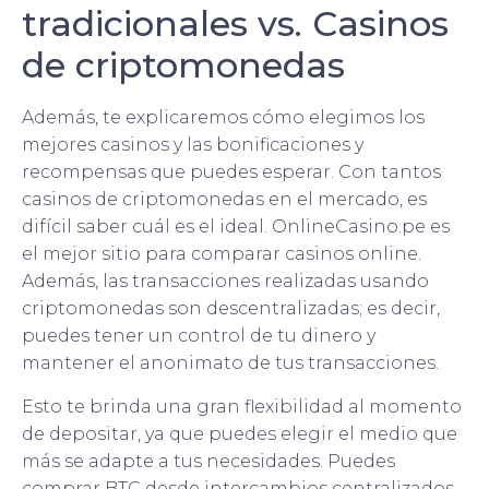
tradicionales vs. Casinos
de criptomonedas
Además, te explicaremos cómo elegimos los
mejores casinos y las bonificaciones y
recompensas que puedes esperar. Con tantos
casinos de criptomonedas en el mercado, es
difícil saber cuál es el ideal. OnlineCasino.pe es
el mejor sitio para comparar casinos online.
Además, las transacciones realizadas usando
criptomonedas son descentralizadas; es decir,
puedes tener un control de tu dinero y
mantener el anonimato de tus transacciones.
Esto te brinda una gran flexibilidad al momento
de depositar, ya que puedes elegir el medio que
más se adapte a tus necesidades. Puedes
comprar BTC desde intercambios centralizados