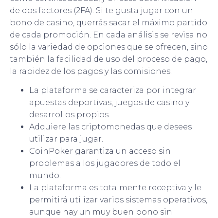
de dos factores (2FA). Si te gusta jugar con un
bono de casino, querrás sacar el máximo partido
de cada promoción. En cada análisis se revisa no
sólo la variedad de opciones que se ofrecen, sino
también la facilidad de uso del proceso de pago,
la rapidez de los pagos y las comisiones.
La plataforma se caracteriza por integrar
apuestas deportivas, juegos de casino y
desarrollos propios.
Adquiere las criptomonedas que desees
utilizar para jugar.
CoinPoker garantiza un acceso sin
problemas a los jugadores de todo el
mundo.
La plataforma es totalmente receptiva y le
permitirá utilizar varios sistemas operativos,
aunque hay un muy buen bono sin