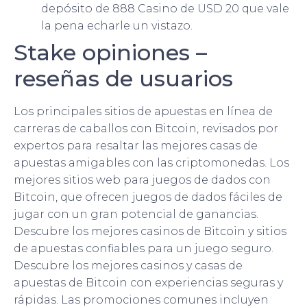
depósito de 888 Casino de USD 20 que vale
la pena echarle un vistazo.
Stake opiniones –
reseñas de usuarios
Los principales sitios de apuestas en línea de
carreras de caballos con Bitcoin, revisados por
expertos para resaltar las mejores casas de
apuestas amigables con las criptomonedas. Los
mejores sitios web para juegos de dados con
Bitcoin, que ofrecen juegos de dados fáciles de
jugar con un gran potencial de ganancias.
Descubre los mejores casinos de Bitcoin y sitios
de apuestas confiables para un juego seguro.
Descubre los mejores casinos y casas de
apuestas de Bitcoin con experiencias seguras y
rápidas. Las promociones comunes incluyen