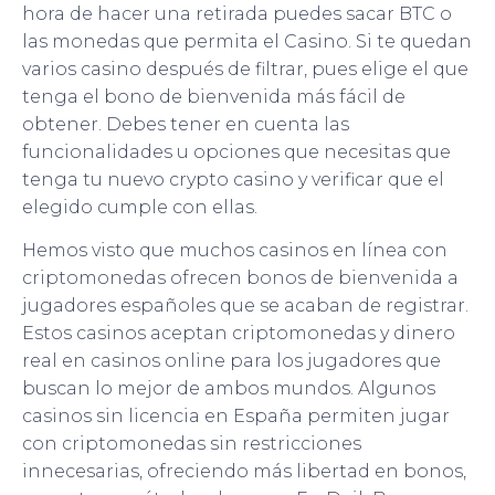
hora de hacer una retirada puedes sacar BTC o
las monedas que permita el Casino. Si te quedan
varios casino después de filtrar, pues elige el que
tenga el bono de bienvenida más fácil de
obtener. Debes tener en cuenta las
funcionalidades u opciones que necesitas que
tenga tu nuevo crypto casino y verificar que el
elegido cumple con ellas.
Hemos visto que muchos casinos en línea con
criptomonedas ofrecen bonos de bienvenida a
jugadores españoles que se acaban de registrar.
Estos casinos aceptan criptomonedas y dinero
real en casinos online para los jugadores que
buscan lo mejor de ambos mundos. Algunos
casinos sin licencia en España permiten jugar
con criptomonedas sin restricciones
innecesarias, ofreciendo más libertad en bonos,