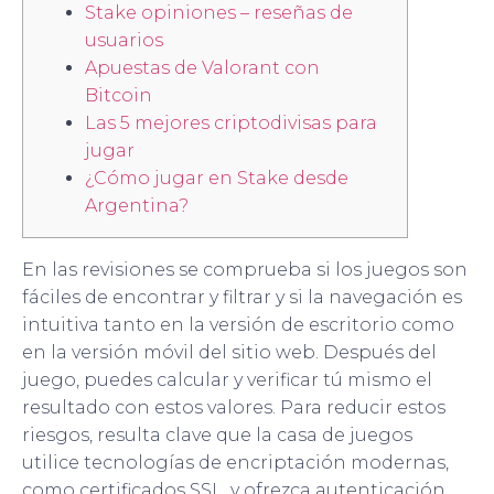
Stake opiniones – reseñas de
usuarios
Apuestas de Valorant con
Bitcoin
Las 5 mejores criptodivisas para
jugar
¿Cómo jugar en Stake desde
Argentina?
En las revisiones se comprueba si los juegos son
fáciles de encontrar y filtrar y si la navegación es
intuitiva tanto en la versión de escritorio como
en la versión móvil del sitio web. Después del
juego, puedes calcular y verificar tú mismo el
resultado con estos valores. Para reducir estos
riesgos, resulta clave que la casa de juegos
utilice tecnologías de encriptación modernas,
como certificados SSL, y ofrezca autenticación