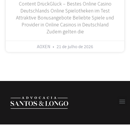
Content DrückGlück – Bestes Online Casino
Deutschlands Online Spielotheken im Test
Attraktive Bonusangebote Beliebte Spiele und
Provider in Online Casinos in Deutschland
Zudem gelten die
AOXEN
21 de julho de 2026