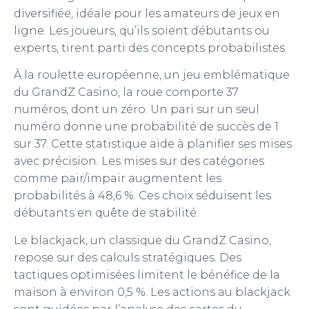
diversifiée, idéale pour les amateurs de jeux en
ligne. Les joueurs, qu’ils soient débutants ou
experts, tirent parti des concepts probabilistes.
À la roulette européenne, un jeu emblématique
du GrandZ Casino, la roue comporte 37
numéros, dont un zéro. Un pari sur un seul
numéro donne une probabilité de succès de 1
sur 37. Cette statistique aide à planifier ses mises
avec précision. Les mises sur des catégories
comme pair/impair augmentent les
probabilités à 48,6 %. Ces choix séduisent les
débutants en quête de stabilité.
Le blackjack, un classique du GrandZ Casino,
repose sur des calculs stratégiques. Des
tactiques optimisées limitent le bénéfice de la
maison à environ 0,5 %. Les actions au blackjack