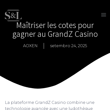
Maîtriser les cotes pour
gagner au GrandZ Casino
AOXEN
setembro 24, 2025
La plateforme GrandZ Casino combine une
technologie avancée avec une ludothèque