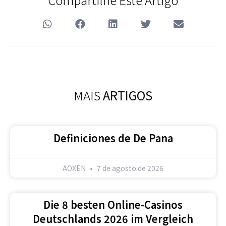
MAIS
ARTIGOS
Definiciones de De Pana
AOXEN
7 de agosto de 2026
Die 8 besten Online-Casinos
Deutschlands 2026 im Vergleich