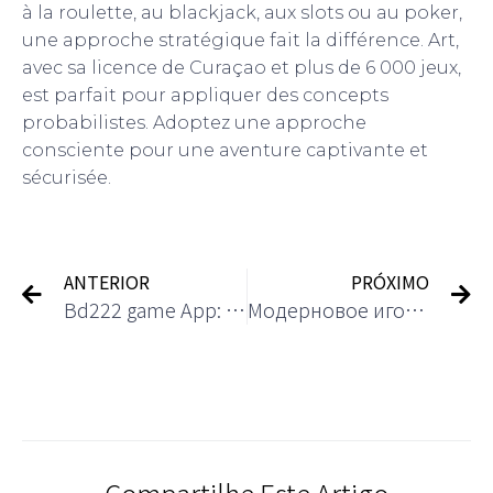
à la roulette, au blackjack, aux slots ou au poker,
une approche stratégique fait la différence. Art,
avec sa licence de Curaçao et plus de 6 000 jeux,
est parfait pour appliquer des concepts
probabilistes. Adoptez une approche
consciente pour une aventure captivante et
sécurisée.
ANTERIOR
PRÓXIMO
Bd222 game App: One-Tap Currency Swap — Switch Between EUR, USD, BTC Instantly
Модерновое игорное заведение с заманчивыми плюшками и выплатами
Compartilhe Este Artigo