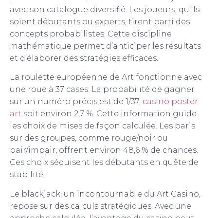
avec son catalogue diversifié. Les joueurs, qu’ils
soient débutants ou experts, tirent parti des
concepts probabilistes. Cette discipline
mathématique permet d’anticiper les résultats
et d’élaborer des stratégies efficaces.
La roulette européenne de Art fonctionne avec
une roue à 37 cases. La probabilité de gagner
sur un numéro précis est de 1/37,
casino poster
art
soit environ 2,7 %. Cette information guide
les choix de mises de façon calculée. Les paris
sur des groupes, comme rouge/noir ou
pair/impair, offrent environ 48,6 % de chances.
Ces choix séduisent les débutants en quête de
stabilité.
Le blackjack, un incontournable du Art Casino,
repose sur des calculs stratégiques. Avec une