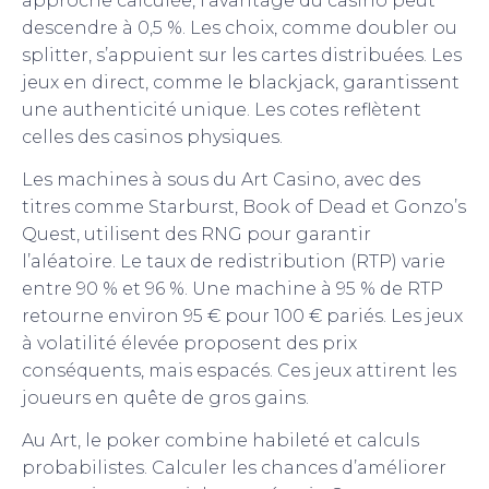
approche calculée, l’avantage du casino peut
descendre à 0,5 %. Les choix, comme doubler ou
splitter, s’appuient sur les cartes distribuées. Les
jeux en direct, comme le blackjack, garantissent
une authenticité unique. Les cotes reflètent
celles des casinos physiques.
Les machines à sous du Art Casino, avec des
titres comme Starburst, Book of Dead et Gonzo’s
Quest, utilisent des RNG pour garantir
l’aléatoire. Le taux de redistribution (RTP) varie
entre 90 % et 96 %. Une machine à 95 % de RTP
retourne environ 95 € pour 100 € pariés. Les jeux
à volatilité élevée proposent des prix
conséquents, mais espacés. Ces jeux attirent les
joueurs en quête de gros gains.
Au Art, le poker combine habileté et calculs
probabilistes. Calculer les chances d’améliorer