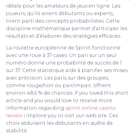
idéale pour les amateurs de jeux en ligne. Les
joueurs, qu’ils soient débutants ou experts,
tirent parti des concepts probabilistes. Cette
discipline mathématique permet d’anticiper les
résultats et d’élaborer des stratégies efficaces.
La roulette européenne de Spinit fonctionne
avec une roue à 37 cases. Un pari sur un seul
numéro donne une probabilité de succès de 1
sur 37. Cette statistique aide à planifier ses mises
avec précision. Les paris sur des groupes,
comme rouge/noir ou pair/impair, offrent
environ 48,6 % de chances. If you loved this short
article and you would love to receive more
information regarding
spinit online casino
review
i implore you to visit our web site. Ces
choix séduisent les débutants en quête de
stabilité.