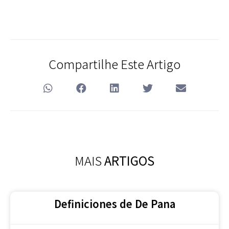
Compartilhe Este Artigo
MAIS
ARTIGOS
Definiciones de De Pana