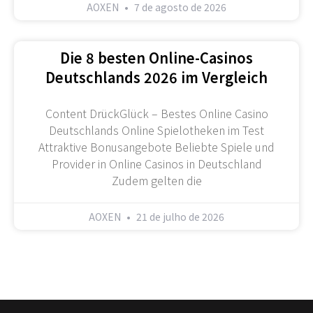
AOXEN
7 de agosto de 2026
Die 8 besten Online-Casinos
Deutschlands 2026 im Vergleich
Content DrückGlück – Bestes Online Casino
Deutschlands Online Spielotheken im Test
Attraktive Bonusangebote Beliebte Spiele und
Provider in Online Casinos in Deutschland
Zudem gelten die
AOXEN
21 de julho de 2026