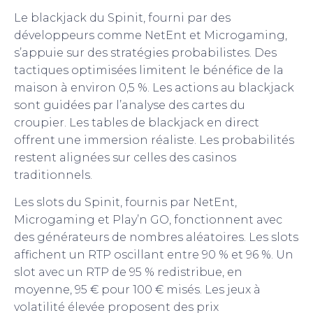
Le blackjack du Spinit, fourni par des
développeurs comme NetEnt et Microgaming,
s’appuie sur des stratégies probabilistes. Des
tactiques optimisées limitent le bénéfice de la
maison à environ 0,5 %. Les actions au blackjack
sont guidées par l’analyse des cartes du
croupier. Les tables de blackjack en direct
offrent une immersion réaliste. Les probabilités
restent alignées sur celles des casinos
traditionnels.
Les slots du Spinit, fournis par NetEnt,
Microgaming et Play’n GO, fonctionnent avec
des générateurs de nombres aléatoires. Les slots
affichent un RTP oscillant entre 90 % et 96 %. Un
slot avec un RTP de 95 % redistribue, en
moyenne, 95 € pour 100 € misés. Les jeux à
volatilité élevée proposent des prix