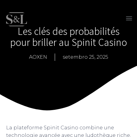
Les clés des probabilités
pour briller au Spinit Casino
AOXEN
setembro 25, 2025
La plateforme Spinit Casino combine une
technologie avancée avec une ludothèque riche,