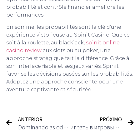
probabilité et contrôle financier améliore les
performances.
En somme, les probabilités sont la clé d’une
expérience victorieuse au Spinit Casino. Que ce
soit à la roulette, au blackjack,
spinit online
casino review
aux slots ou au poker, une
approche stratégique fait la différence. Grâce à
son interface fiable et ses jeux variés, Spinit
favorise les décisions basées sur les probabilités.
Adoptez une approche consciente pour une
aventure captivante et sécurisée.
ANTERIOR
PRÓXIMO
Dominando as odds para vencer no Fairspin Casino
играть в игровые автоматы онлайн бесплатно10