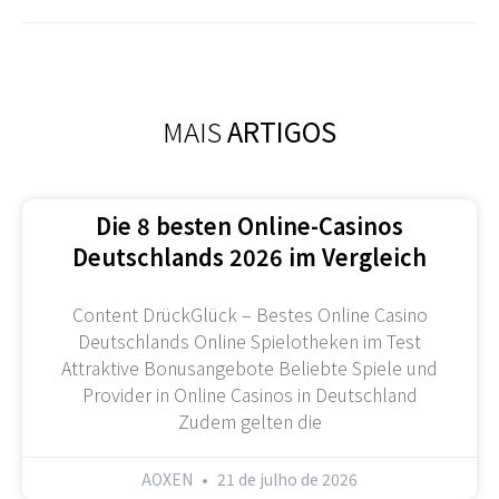
MAIS
ARTIGOS
Die 8 besten Online-Casinos
Deutschlands 2026 im Vergleich
Content DrückGlück – Bestes Online Casino
Deutschlands Online Spielotheken im Test
Attraktive Bonusangebote Beliebte Spiele und
Provider in Online Casinos in Deutschland
Zudem gelten die
AOXEN
21 de julho de 2026