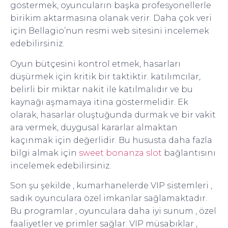
göstermek, oyuncuların başka profesyonellerle
birikim aktarmasına olanak verir. Daha çok veri
için Bellagio’nun resmi web sitesini incelemek
edebilirsiniz.
Oyun bütçesini kontrol etmek, hasarları
düşürmek için kritik bir taktiktir. katılımcılar,
belirli bir miktar nakit ile katılmalıdır ve bu
kaynağı aşmamaya itina göstermelidir. Ek
olarak, hasarlar oluştuğunda durmak ve bir vakit
ara vermek, duygusal kararlar almaktan
kaçınmak için değerlidir. Bu hususta daha fazla
bilgi almak için
sweet bonanza slot
bağlantısını
incelemek edebilirsiniz.
Son şu şekilde , kumarhanelerde VIP sistemleri ,
sadık oyunculara özel imkanlar sağlamaktadır.
Bu programlar , oyunculara daha iyi sunum , özel
faaliyetler ve primler sağlar. VIP müsabıklar ,