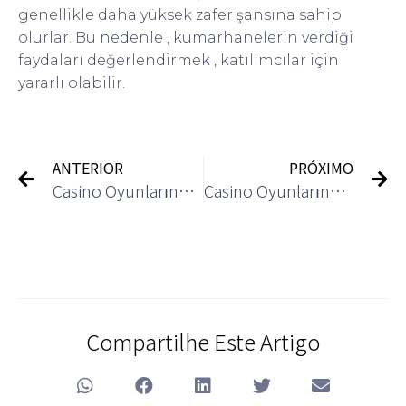
genellikle daha yüksek zafer şansına sahip
olurlar. Bu nedenle , kumarhanelerin verdiği
faydaları değerlendirmek , katılımcılar için
yararlı olabilir.
ANTERIOR
PRÓXIMO
Casino Oyunlarında Strateji ve Başarı İçin İpuçları
Casino Oyunlarında Strateji ve Başarı İçin İpuçları
Compartilhe Este Artigo